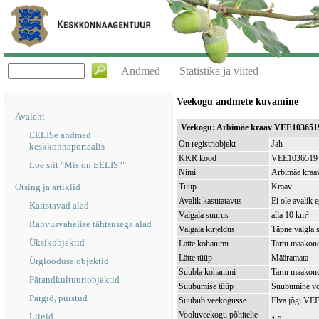
Andmed
Statistika ja viited
Veekogu andmete kuvamine
Avaleht
Veekogu: Arbimäe kraav VEE103651
EELISe andmed
On registriobjekt
Jah
keskkonnaportaalis
KKR kood
VEE1036519
Loe siit "Mis on EELIS?"
Nimi
Arbimäe kraa
Otsing ja artiklid
Tüüp
Kraav
Avalik kasutatavus
Ei ole avalik 
Kaitstavad alad
Valgala suurus
alla 10 km²
Rahvusvahelise tähtsusega alad
Valgala kirjeldus
Täpne valgla s
Üksikobjektid
Lätte kohanimi
Tartu maakond
Lätte tüüp
Määramata
Ürglooduse objektid
Suubla kohanimi
Tartu maakond
Pärandkultuuriobjektid
Suubumise tüüp
Suubumine vo
Pargid, puistud
Suubub veekogusse
Elva jõgi VE
Vooluveekogu põhitelje
Liigid