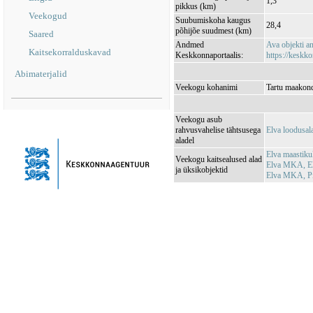
1,3
pikkus (km)
Veekogud
Suubumiskoha kaugus
28,4
põhijõe suudmest (km)
Saared
Andmed
Ava objekti 
Kaitsekorralduskavad
Keskkonnaportaalis:
https://keskko
Abimaterjalid
Veekogu kohanimi
Tartu maakond
Veekogu asub
rahvusvahelise tähtsusega
Elva loodusa
aladel
Elva maastik
Veekogu kaitsealused alad
Elva MKA, E
ja üksikobjektid
Elva MKA, P