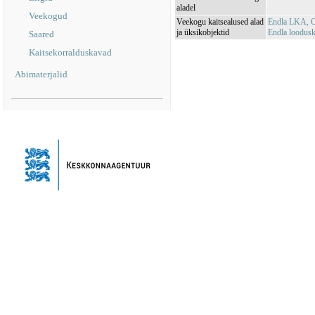
aladel
Veekogud
Veekogu kaitsealused alad
Endla LKA, O
ja üksikobjektid
Endla loodus
Saared
Kaitsekorralduskavad
Abimaterjalid