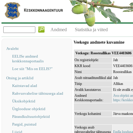
Andmed
Statistika ja viited
Veekogu andmete kuvamine
Avaleht
Veekogu: Roosteallikas VEE4403606
EELISe andmed
On registriobjekt
Jah
keskkonnaportaalis
KKR kood
VEE4403606
Loe siit "Mis on EELIS?"
Nimi
Roosteallikas
Otsing ja artiklid
Asub nitraaditundlikul alal
Jah
Tüüp
Allikas
Kaitstavad alad
Avalik kasutatavus
Ei ole avalik 
Rahvusvahelise tähtsusega alad
Andmed
Ava objekti 
Keskkonnaportaalis:
https://keskko
Üksikobjektid
Ürglooduse objektid
Veekogu kohanimi
Järva maakond
Pärandkultuuriobjektid
Pargid, puistud
Veekogu asub
Liigid
rahvusvahelise tähtsusega
Endla loodus