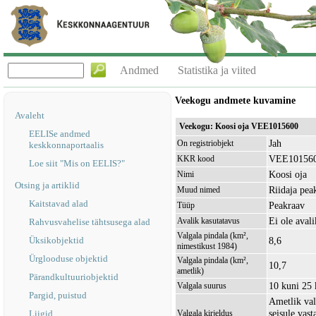
Andmed
Statistika ja viited
Veekogu andmete kuvamine
Avaleht
Veekogu: Koosi oja VEE1015600
EELISe andmed
Jah
On registriobjekt
keskkonnaportaalis
VEE10156
KKR kood
Loe siit "Mis on EELIS?"
Koosi oja
Nimi
Otsing ja artiklid
Riidaja pea
Muud nimed
Kaitstavad alad
Peakraav
Tüüp
Ei ole avali
Avalik kasutatavus
Rahvusvahelise tähtsusega alad
Valgala pindala (km²,
Üksikobjektid
8,6
nimestikust 1984)
Ürglooduse objektid
Valgala pindala (km²,
10,7
ametlik)
Pärandkultuuriobjektid
10 kuni 25
Valgala suurus
Pargid, puistud
Ametlik val
seisule vas
Liigid
Valgala kirjeldus