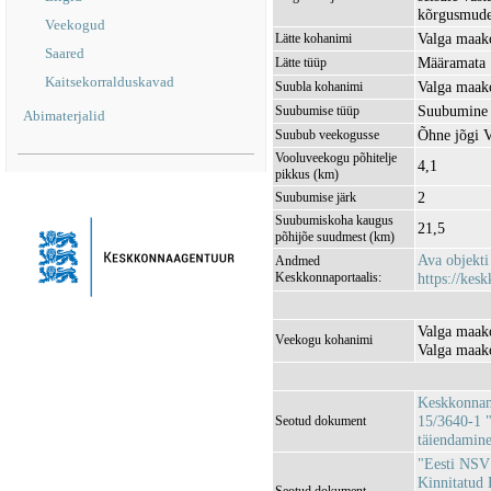
kõrgusmudel
Veekogud
Valga maako
Lätte kohanimi
Saared
Määramata
Lätte tüüp
Kaitsekorralduskavad
Valga maak
Suubla kohanimi
Suubumine 
Suubumise tüüp
Abimaterjalid
Õhne jõgi
Suubub veekogusse
Vooluveekogu põhitelje
4,1
pikkus (km)
2
Suubumise järk
Suubumiskoha kaugus
21,5
põhijõe suudmest (km)
Ava objekt
Andmed
Keskkonnaportaalis:
https://kesk
Valga maak
Veekogu kohanimi
Valga maako
Keskkonnami
15/3640-1 "
Seotud dokument
täiendamin
"Eesti NSV 
Kinnitatud 