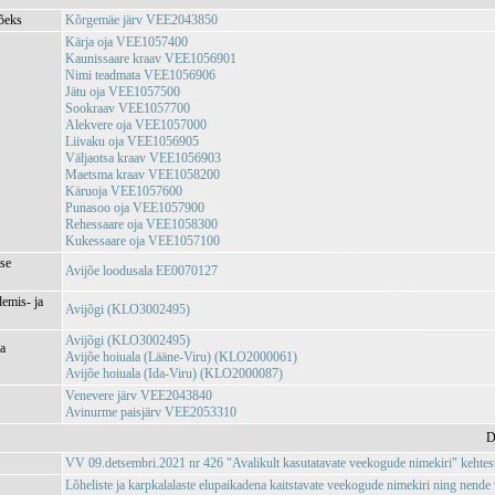
jõeks
Kõrgemäe järv VEE2043850
Kärja oja VEE1057400
Kaunissaare kraav VEE1056901
Nimi teadmata VEE1056906
Jätu oja VEE1057500
Sookraav VEE1057700
Alekvere oja VEE1057000
Liivaku oja VEE1056905
Väljaotsa kraav VEE1056903
Maetsma kraav VEE1058200
Käruoja VEE1057600
Punasoo oja VEE1057900
Rehessaare oja VEE1058300
Kukessaare oja VEE1057100
se
Avijõe loodusala EE0070127
emis- ja
Avijõgi (KLO3002495)
Avijõgi (KLO3002495)
ja
Avijõe hoiuala (Lääne-Viru) (KLO2000061)
Avijõe hoiuala (Ida-Viru) (KLO2000087)
Venevere järv VEE2043840
Avinurme paisjärv VEE2053310
D
VV 09.detsembri.2021 nr 426 "Avalikult kasutatavate veekogude nimekiri" kehte
Lõheliste ja karpkalalaste elupaikadena kaitstavate veekogude nimekiri ning nend