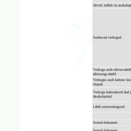
Järved, millele on asukoha
Suubuvad veekogud
Veekogu asub rahvusvaheli
tähtsusega aladel
Veekogus asub kaitstav kud
elupaik
Veekogu kaitsealused alad 
üksikobjektid
Läbib seisuveekogusid
Seotud dokument
Seotud dokument