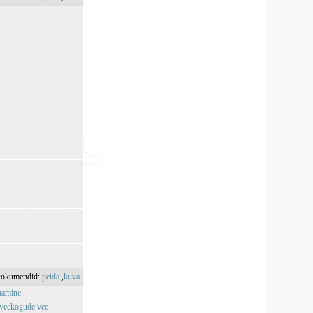
okumendid:
peida
,
kuva
stamine
e veekogude vee