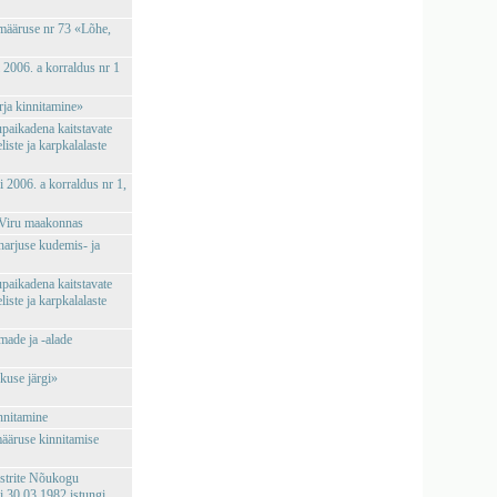
 määruse nr 73 «Lõhe,
i 2006. a korraldus nr 1
rja kinnitamine»
upaikadena kaitstavate
iste ja karpkalalaste
i 2006. a korraldus nr 1,
a-Viru maakonnas
 harjuse kudemis- ja
upaikadena kaitstavate
iste ja karpkalalaste
made ja -alade
kuse järgi»
nnitamine
imääruse kinnitamise
istrite Nõukogu
 30.03.1982 istungi