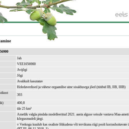
vamine
056900
Jah
VEE1056900
Avijõgi
Jõgi
Avalikult kasutatav
Heledaveelised ja vähese orgaanilise aine sisaldusega jõed (tüübid IB, IIB, IIIB)
tikust
393
ik)
400,8
üle 25 km²
Ametlik valgla pindala modelleeritud 2021. aasta alguse seisule vastava Maa-amet
kõrgusmudeli järgi.
¤ Veekogu kuulub kas osaliste lõikudena või tervikuna riigi poolt korrashoitavate 
(RT III, 06.11.2018, 1)