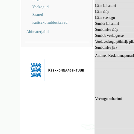
Lätte kohanimi
Veekogud
Lätte tüüp
Saared
Lätte veekogu
Kaitsekorralduskavad
Suubla kohanimi
Suubumise tüüp
Abimaterjalid
Suubub veekogusse
Vooluveekogu põhitelje pi
Suubumise järk
Andmed Keskkonnaportaal
Veekogu kohanimi