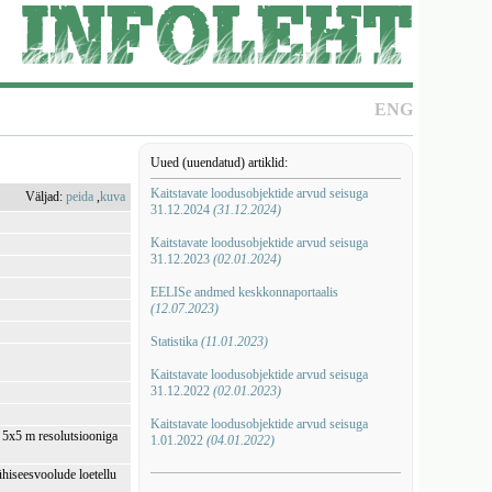
ENG
Uued (uuendatud) artiklid:
Kaitstavate loodusobjektide arvud seisuga
Väljad:
peida
,
kuva
31.12.2024
(31.12.2024)
Kaitstavate loodusobjektide arvud seisuga
31.12.2023
(02.01.2024)
EELISe andmed keskkonnaportaalis
(12.07.2023)
Statistika
(11.01.2023)
Kaitstavate loodusobjektide arvud seisuga
31.12.2022
(02.01.2023)
Kaitstavate loodusobjektide arvud seisuga
i 5x5 m resolutsiooniga
1.01.2022
(04.01.2022)
ühiseesvoolude loetellu