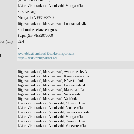
Lääne-Viru maakond, Vinni vald, Muuga küla
Seisuveekogu
Muuga tiik VEE2033740
Jõgeva maakond, Mustvee vald, Lohusuu alevik
Suubumine seisuveekogusse
Peipsi järv VEE2075600
kkus (km)
52,4
0
Ava objekti andmed Keskkonnaportaalis
is:
https://keskkonnaportaal.ee/...
Jõgeva maakond, Mustvee vald, Avinurme alevik
Jõgeva maakond, Mustvee vald, Kaevussaare küla
Jõgeva maakond, Mustvee vald, Kõveriku küla
Jõgeva maakond, Mustvee vald, Lohusuu alevik
Jõgeva maakond, Mustvee vald, Maetsma küla
Jõgeva maakond, Mustvee vald, Separa küla
Jõgeva maakond, Mustvee vald, Vadi küla
Lääne-Viru maakond, Vinni vald, Alekvere küla
Lääne-Viru maakond, Vinni vald, Arukse küla
Lääne-Viru maakond, Vinni vald, Kaasiksaare küla
Lääne-Viru maakond, Vinni vald, Muuga küla
Lääne-Viru maakond, Vinni vald, Paasvere küla
Lääne-Viru maakond, Vinni vald, Venevere küla