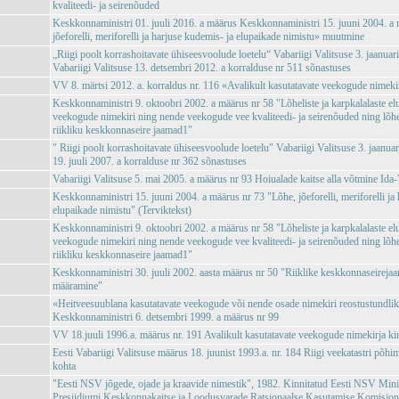
kvaliteedi- ja seirenõuded
Keskkonnaministri 01. juuli 2016. a määrus Keskkonnaministri 15. juuni 2004. a
jõeforelli, meriforelli ja harjuse kudemis- ja elupaikade nimistu» muutmine
„Riigi poolt korrashoitavate ühiseesvoolude loetelu“ Vabariigi Valitsuse 3. jaanuar
Vabariigi Valitsuse 13. detsembri 2012. a korralduse nr 511 sõnastuses
VV 8. märtsi 2012. a. korraldus nr. 116 «Avalikult kasutatavate veekogude nimeki
Keskkonnaministri 9. oktoobri 2002. a määrus nr 58 "Lõheliste ja karpkalalaste el
veekogude nimekiri ning nende veekogude vee kvaliteedi- ja seirenõuded ning lõhel
riikliku keskkonnaseire jaamad1"
" Riigi poolt korrashoitavate ühiseesvoolude loetelu" Vabariigi Valitsuse 3. jaanuar
19. juuli 2007. a korralduse nr 362 sõnastuses
Vabariigi Valitsuse 5. mai 2005. a määrus nr 93 Hoiualade kaitse alla võtmine Id
Keskkonnaministri 15. juuni 2004. a määrus nr 73 "Lõhe, jõeforelli, meriforelli ja
elupaikade nimistu" (Terviktekst)
Keskkonnaministri 9. oktoobri 2002. a määrus nr 58 "Lõheliste ja karpkalalaste el
veekogude nimekiri ning nende veekogude vee kvaliteedi- ja seirenõuded ning lõhel
riikliku keskkonnaseire jaamad1"
Keskkonnaministri 30. juuli 2002. aasta määrus nr 50 "Riiklike keskkonnaseirejaa
määramine"
«Heitveesuublana kasutatavate veekogude või nende osade nimekiri reostustundlik
Keskkonnaministri 6. detsembri 1999. a määrus nr 99
VV 18.juuli 1996.a. määrus nr. 191 Avalikult kasutatavate veekogude nimekirja ki
Eesti Vabariigi Valitsuse määrus 18. juunist 1993.a. nr. 184 Riigi veekatastri põh
kohta
"Eesti NSV jõgede, ojade ja kraavide nimestik", 1982. Kinnitatud Eesti NSV Min
Presiidiumi Keskkonnakaitse ja Loodusvarade Ratsionaalse Kasutamise Komisjoni