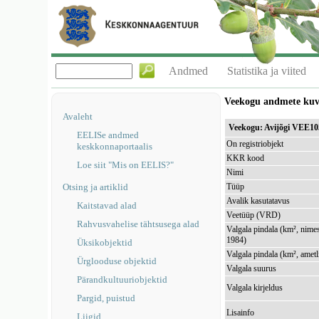
Andmed
Statistika ja viited
Veekogu andmete ku
Avaleht
Veekogu: Avijõgi VEE1
EELISe andmed
On registriobjekt
keskkonnaportaalis
KKR kood
Loe siit "Mis on EELIS?"
Nimi
Otsing ja artiklid
Tüüp
Avalik kasutatavus
Kaitstavad alad
Veetüüp (VRD)
Rahvusvahelise tähtsusega alad
Valgala pindala (km², nimes
1984)
Üksikobjektid
Valgala pindala (km², ametl
Ürglooduse objektid
Valgala suurus
Pärandkultuuriobjektid
Valgala kirjeldus
Pargid, puistud
Lisainfo
Liigid