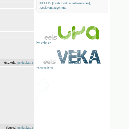
©EELIS (Eesti looduse infosüsteem),
Keskkonnaagentuur
lva.eelis.ee
Asukoht:
peida
,
kuva
veka.eelis.ee
Seosed:
peida
,
kuva