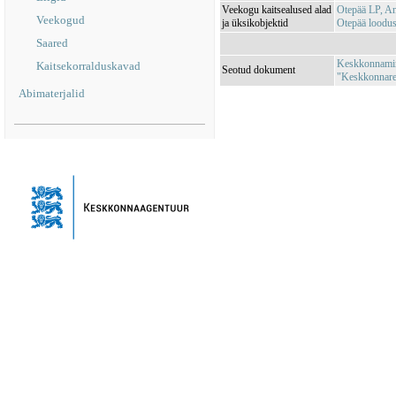
Veekogu kaitsealused alad
Otepää LP, A
Veekogud
ja üksikobjektid
Otepää loodu
Saared
Keskkonnamini
Kaitsekorralduskavad
Seotud dokument
"Keskkonnareg
Abimaterjalid