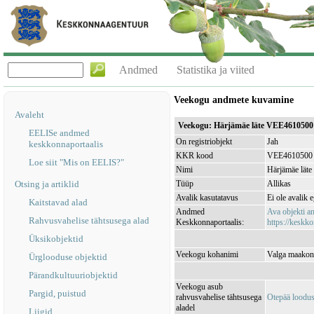
Andmed
Statistika ja viited
Veekogu andmete kuvamine
Avaleht
Veekogu: Härjämäe läte VEE4610500
EELISe andmed
On registriobjekt
Jah
keskkonnaportaalis
KKR kood
VEE4610500
Loe siit "Mis on EELIS?"
Nimi
Härjämäe läte
Otsing ja artiklid
Tüüp
Allikas
Avalik kasutatavus
Ei ole avalik 
Kaitstavad alad
Andmed
Ava objekti 
Rahvusvahelise tähtsusega alad
Keskkonnaportaalis:
https://keskko
Üksikobjektid
Veekogu kohanimi
Valga maakond
Ürglooduse objektid
Pärandkultuuriobjektid
Veekogu asub
Pargid, puistud
rahvusvahelise tähtsusega
Otepää loodu
aladel
Liigid