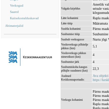
Ametlik val
Veekogud
seisule vas
Valgala kirjeldus
Saared
kõrgusmudel
Rapla maako
Kaitsekorralduskavad
Lätte kohanimi
Määramata
Lätte tüüp
Abimaterjalid
Pärnu maak
Suubla kohanimi
Suubumine 
Suubumise tüüp
Nurtu jõgi
Suubub veekogusse
Vooluveekogu põhitelje
5,1
pikkus (km)
Vooluveekogu pikkus
4
nimestikust (km)
4
Suubumise järk
Suubumiskoha kaugus
22,3
põhijõe suudmest (km)
Ava objekt
Andmed
Keskkonnaportaalis:
https://kesk
Pärnu maak
Pärnu maak
Pärnu maak
Veekogu kohanimi
Rapla maak
Rapla maako