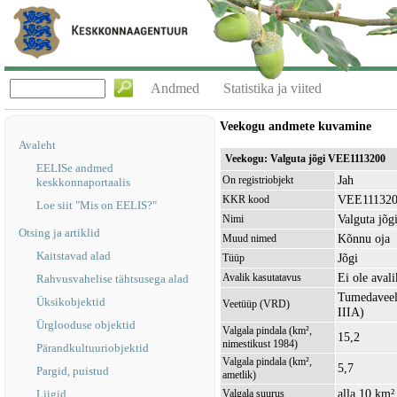
Andmed
Statistika ja viited
Veekogu andmete kuvamine
Avaleht
Veekogu: Valguta jõgi VEE1113200
EELISe andmed
Jah
On registriobjekt
keskkonnaportaalis
VEE11132
KKR kood
Loe siit "Mis on EELIS?"
Valguta jõg
Nimi
Otsing ja artiklid
Kõnnu oja
Muud nimed
Kaitstavad alad
Jõgi
Tüüp
Ei ole avali
Avalik kasutatavus
Rahvusvahelise tähtsusega alad
Tumedaveeli
Üksikobjektid
Veetüüp (VRD)
IIIA)
Ürglooduse objektid
Valgala pindala (km²,
15,2
nimestikust 1984)
Pärandkultuuriobjektid
Valgala pindala (km²,
5,7
Pargid, puistud
ametlik)
alla 10 km²
Liigid
Valgala suurus