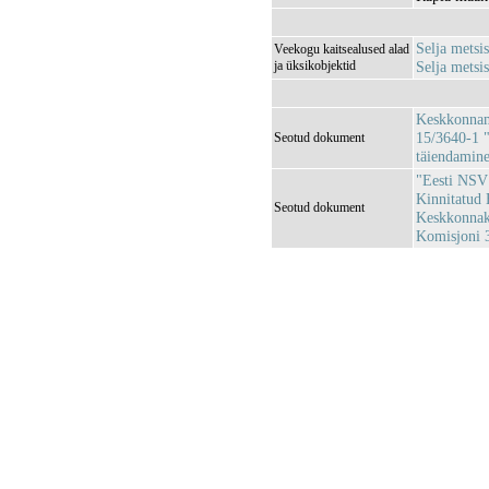
Selja mets
Veekogu kaitsealused alad
ja üksikobjektid
Selja mets
Keskkonnami
15/3640-1 "
Seotud dokument
täiendamin
"Eesti NSV 
Kinnitatud 
Seotud dokument
Keskkonnaka
Komisjoni 3