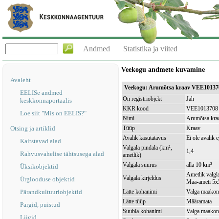
Andmed
Statistika ja viited
Veekogu andmete kuvamine
Avaleht
Veekogu: Arumõtsa kraav VEE10137
EELISe andmed
On registriobjekt
Jah
keskkonnaportaalis
KKR kood
VEE1013708
Loe siit "Mis on EELIS?"
Nimi
Arumõtsa kra
Otsing ja artiklid
Tüüp
Kraav
Avalik kasutatavus
Ei ole avalik 
Kaitstavad alad
Valgala pindala (km²,
1,4
Rahvusvahelise tähtsusega alad
ametlik)
Valgala suurus
alla 10 km²
Üksikobjektid
Ametlik valgla
Valgala kirjeldus
Ürglooduse objektid
Maa-ameti 5x5
Pärandkultuuriobjektid
Lätte kohanimi
Valga maakond
Lätte tüüp
Määramata
Pargid, puistud
Suubla kohanimi
Valga maakond
Liigid