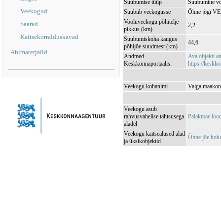
Suubumise tüüp
Suubumine vo
Veekogud
Suubub veekogusse
Õhne jõgi V
Vooluveekogu põhitelje
Saared
2,2
pikkus (km)
Kaitsekorralduskavad
Suubumiskoha kaugus
44,6
põhijõe suudmest (km)
Abimaterjalid
Andmed
Ava objekti 
Keskkonnaportaalis:
https://keskko
Veekogu kohanimi
Valga maakond
Veekogu asub
rahvusvahelise tähtsusega
Palakmäe loo
aladel
Veekogu kaitsealused alad
Õhne jõe hoi
ja üksikobjektid