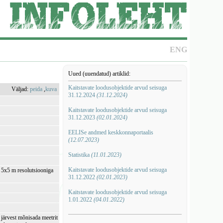
ENG
Uued (uuendatud) artiklid:
Kaitstavate loodusobjektide arvud seisuga
Väljad:
peida
,
kuva
31.12.2024
(31.12.2024)
Kaitstavate loodusobjektide arvud seisuga
31.12.2023
(02.01.2024)
EELISe andmed keskkonnaportaalis
(12.07.2023)
Statistika
(11.01.2023)
Kaitstavate loodusobjektide arvud seisuga
i 5x5 m resolutsiooniga
31.12.2022
(02.01.2023)
Kaitstavate loodusobjektide arvud seisuga
1.01.2022
(04.01.2022)
 järvest mõnisada meetrit