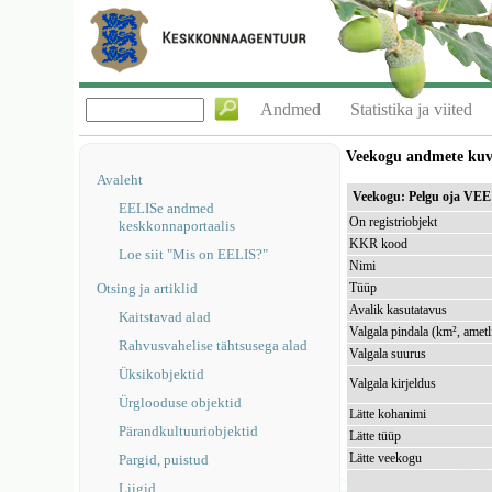
Andmed
Statistika ja viited
Veekogu andmete ku
Avaleht
Veekogu: Pelgu oja VE
EELISe andmed
On registriobjekt
keskkonnaportaalis
KKR kood
Loe siit "Mis on EELIS?"
Nimi
Otsing ja artiklid
Tüüp
Avalik kasutatavus
Kaitstavad alad
Valgala pindala (km², ametl
Rahvusvahelise tähtsusega alad
Valgala suurus
Üksikobjektid
Valgala kirjeldus
Ürglooduse objektid
Lätte kohanimi
Pärandkultuuriobjektid
Lätte tüüp
Lätte veekogu
Pargid, puistud
Liigid