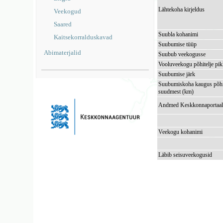
Lähtekoha kirjeldus
Veekogud
Saared
Suubla kohanimi
Kaitsekorralduskavad
Suubumise tüüp
Abimaterjalid
Suubub veekogusse
Vooluveekogu põhitelje pi
Suubumise järk
Suubumiskoha kaugus põhi
suudmest (km)
Andmed Keskkonnaportaal
Veekogu kohanimi
Läbib seisuveekogusid