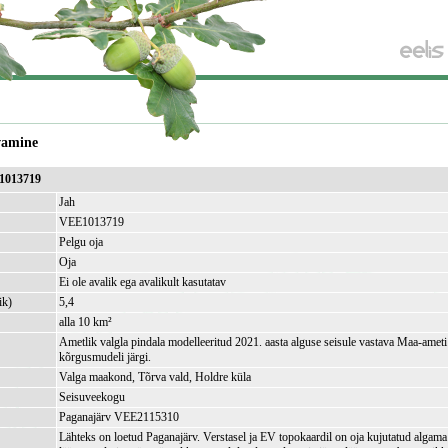
vamine
E1013719
Jah
VEE1013719
Pelgu oja
Oja
Ei ole avalik ega avalikult kasutatav
ik)
5,4
alla 10 km²
Ametlik valgla pindala modelleeritud 2021. aasta alguse seisule vastava Maa-amet
kõrgusmudeli järgi.
Valga maakond, Tõrva vald, Holdre küla
Seisuveekogu
Paganajärv VEE2115310
Lähteks on loetud Paganajärv. Verstasel ja EV topokaardil on oja kujutatud algama