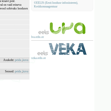
a kraavi pole.
©EELIS (Eesti looduse infosüsteem),
eal on vaid erineva
Keskkonnaagentuur
javool sobivaks looduses
lva.eelis.ee
veka.eelis.ee
Asukoht:
peida
,
kuva
Seosed:
peida
,
kuva