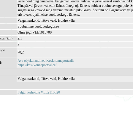
lääne pool ning tänapäeval kaugemalt loodest tulevat ja järve läänest suubuvat pikk
Tänapäeval järvest vahetult läänes ühtegi oja lähteks sobivat vooluveekogu pole. S
sügavusega kraavid ning varemnimetatud pikk kraav. Seetõttu on Paganajärve väl
eristuvaks ojailmelise vooluveekogu lähteks.
Valga maakond, Tõrva vald, Holdre küla
Suubumine vooluveekogusse
Õhne jõgi VEE1013700
kkus (km)
2,1
2
jõe
78,2
Ava objekti andmed Keskkonnaportaalis
is:
https://keskkonnaportaal.ee/...
Valga maakond, Tõrva vald, Holdre küla
Pelgu veehoidla VEE2115320