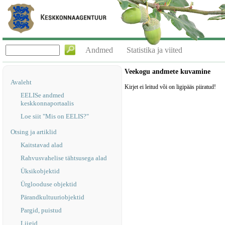
Andmed
Statistika ja viited
Veekogu andmete kuvamine
Avaleht
Kirjet ei leitud või on ligipääs piiratud!
EELISe andmed
keskkonnaportaalis
Loe siit "Mis on EELIS?"
Otsing ja artiklid
Kaitstavad alad
Rahvusvahelise tähtsusega alad
Üksikobjektid
Ürglooduse objektid
Pärandkultuuriobjektid
Pargid, puistud
Liigid