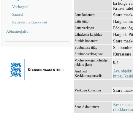
ka kõige va
Veekogud
Kraavi tule
Saared
Saare maako
Lätte kohanimi
Hargnemine
Lätte tüüp
Kaitsekorralduskavad
Põduste jõ
Lätte veekogu
Abimaterjalid
Hargneb Põd
Lähtekoha kirjeldus
Saare maako
Suubla kohanimi
Suubumine
Suubumise tüüp
Kuressaare
Suubub veekogusse
Vooluveekogu põhitelje
0,4
pikkus (km)
Ava objekt
Andmed
Keskkonnaportaalis:
https://kesk
Saare maako
Veekogu kohanimi
Keskkonnami
Seotud dokument
(keskkonna