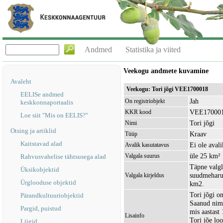
Andmed
Statistika ja viited
Veekogu andmete kuvamine
Avaleht
Veekogu: Tori jõgi VEE1700018
EELISe andmed
Jah
On registriobjekt
keskkonnaportaalis
VEE17000
KKR kood
Loe siit "Mis on EELIS?"
Tori jõgi
Nimi
Otsing ja artiklid
Kraav
Tüüp
Kaitstavad alad
Ei ole avali
Avalik kasutatavus
üle 25 km²
Valgala suurus
Rahvusvahelise tähtsusega alad
Täpne valgl
Üksikobjektid
suudmeharu,
Valgala kirjeldus
Ürglooduse objektid
km2.
Tori jõgi o
Pärandkultuuriobjektid
Saanud nime
Pargid, puistud
mis aastast
Lisainfo
Tori jõe lo
Liigid