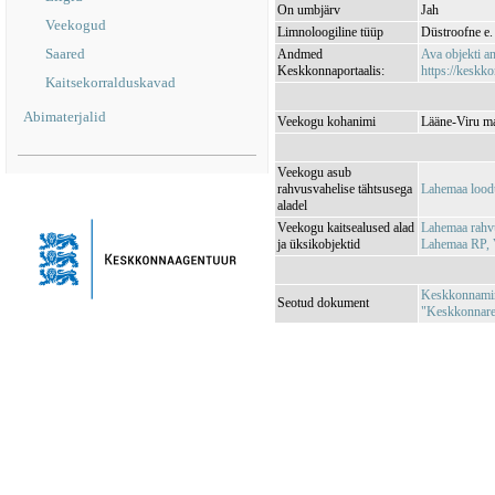
On umbjärv
Jah
Veekogud
Limnoloogiline tüüp
Düstroofne e.
Saared
Andmed
Ava objekti 
Keskkonnaportaalis:
https://keskko
Kaitsekorralduskavad
Abimaterjalid
Veekogu kohanimi
Lääne-Viru ma
Veekogu asub
rahvusvahelise tähtsusega
Lahemaa lood
aladel
Veekogu kaitsealused alad
Lahemaa rah
ja üksikobjektid
Lahemaa RP, 
Keskkonnamini
Seotud dokument
"Keskkonnareg