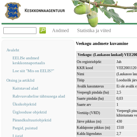
Andmed
Statistika ja viited
Veekogu andmete kuvamine
Avaleht
Veekogu: (Laukasoo laukad) VEE20
EELISe andmed
On registriobjekt
Jah
keskkonnaportaalis
KKR kood
VEE2001120
Loe siit "Mis on EELIS?"
Nimi
(Laukasoo la
Otsing ja artiklid
Tüüp
Looduslik jär
Avalik kasutatavus
Ei ole avalik 
Kaitstavad alad
Veepeegli pindala (ha)
2,5
Rahvusvahelise tähtsusega alad
Saarte pindala (ha)
0,03
Üksikobjektid
Saarte arv
1
Veepeegli pin
Ürglooduse objektid
Veetüüp (VRD)
kihistumata v
Pärandkultuuriobjektid
Järve pikkus (m)
430
Kaldajoone pikkus (m)
1510
Pargid, puistud
Kalda liigendatus
2,7
Liigid