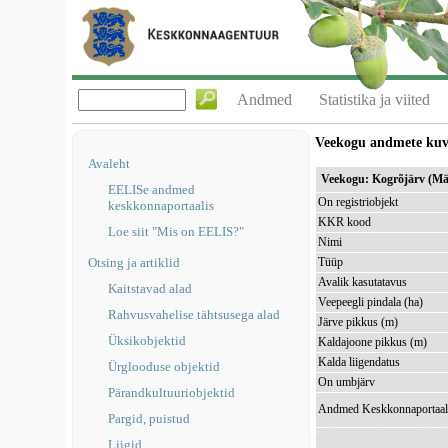
Andmed
Statistika ja viited
Veekogu andmete ku
Avaleht
Veekogu: Kogrõjärv (Mä
EELISe andmed
On registriobjekt
keskkonnaportaalis
KKR kood
Loe siit "Mis on EELIS?"
Nimi
Otsing ja artiklid
Tüüp
Avalik kasutatavus
Kaitstavad alad
Veepeegli pindala (ha)
Rahvusvahelise tähtsusega alad
Järve pikkus (m)
Üksikobjektid
Kaldajoone pikkus (m)
Kalda liigendatus
Ürglooduse objektid
On umbjärv
Pärandkultuuriobjektid
Andmed Keskkonnaportaal
Pargid, puistud
Liigid