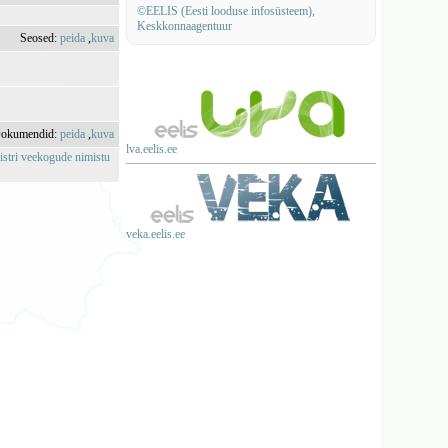
©EELIS (Eesti looduse infosüsteem),
Keskkonnaagentuur
Seosed:
peida
,
kuva
okumendid:
peida
,
kuva
lva.eelis.ee
istri veekogude nimistu
veka.eelis.ee