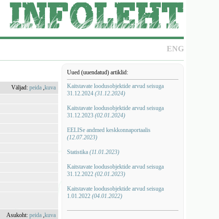
ENG
Uued (uuendatud) artiklid:
Kaitstavate loodusobjektide arvud seisuga
Väljad:
peida
,
kuva
31.12.2024
(31.12.2024)
Kaitstavate loodusobjektide arvud seisuga
31.12.2023
(02.01.2024)
EELISe andmed keskkonnaportaalis
(12.07.2023)
Statistika
(11.01.2023)
Kaitstavate loodusobjektide arvud seisuga
31.12.2022
(02.01.2023)
Kaitstavate loodusobjektide arvud seisuga
1.01.2022
(04.01.2022)
Asukoht:
peida
,
kuva