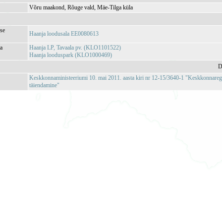
Võru maakond, Rõuge vald, Mäe-Tilga küla
se
Haanja loodusala EE0080613
ja
Haanja LP, Tavaala pv. (KLO1101522)
Haanja looduspark (KLO1000469)
D
Keskkonnaministeeriumi 10. mai 2011. aasta kiri nr 12-15/3640-1 "Keskkonnareg
täiendamine"