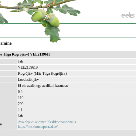
vamine
e-Tilga Kogrõjärv) VEE2139610
Jah
VEE2139610
Kogrõjärv (Mäe-Tilga Kogrõjärv)
Looduslik järv
Ei ole avalik ega avalikult kasutatav
0,5
110
290
1,1
Jah
Ava objekti andmed Keskkonnaportaalis
is:
https://keskkonnaportaal.ee/...