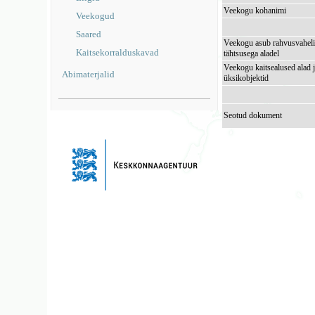
Veekogu kohanimi
Veekogud
Saared
Veekogu asub rahvusvaheli
Kaitsekorralduskavad
tähtsusega aladel
Veekogu kaitsealused alad 
Abimaterjalid
üksikobjektid
Seotud dokument