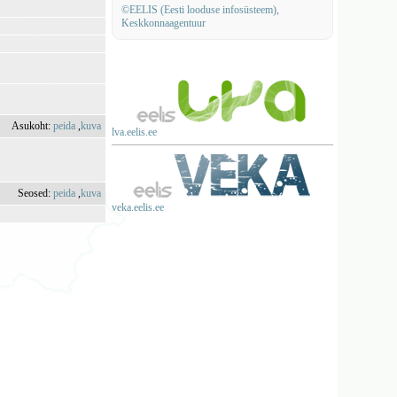
©EELIS (Eesti looduse infosüsteem),
Keskkonnaagentuur
Asukoht:
peida
,
kuva
lva.eelis.ee
Seosed:
peida
,
kuva
veka.eelis.ee