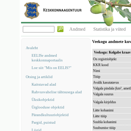
Andmed
Statistika ja viited
Veekogu andmete ku
Avaleht
Veekogu: Kolgabe kraa
EELISe andmed
On registriobjekt
keskkonnaportaalis
KKR kood
Loe siit "Mis on EELIS?"
Nimi
Otsing ja artiklid
Tüüp
Avalik kasutatavus
Kaitstavad alad
Valgala pindala (km², ametl
Rahvusvahelise tähtsusega alad
Valgala suurus
Üksikobjektid
Valgala kirjeldus
Ürglooduse objektid
Lätte kohanimi
Pärandkultuuriobjektid
Lätte tüüp
Suubla kohanimi
Pargid, puistud
Suubumise tüüp
Liigid