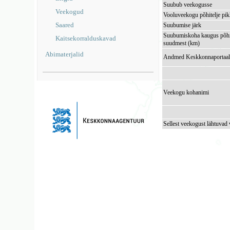
Suubub veekogusse
Veekogud
Vooluveekogu põhitelje pi
Saared
Suubumise järk
Suubumiskoha kaugus põhi
Kaitsekorralduskavad
suudmest (km)
Abimaterjalid
Andmed Keskkonnaportaal
Veekogu kohanimi
Sellest veekogust lähtuvad