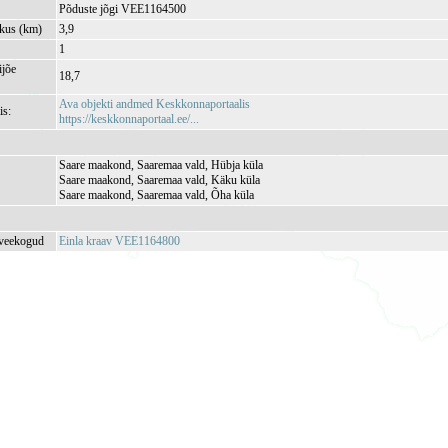
Põduste jõgi VEE1164500
kkus (km)
3,9
1
jõe
18,7
Ava objekti andmed Keskkonnaportaalis
is:
https://keskkonnaportaal.ee/...
Saare maakond, Saaremaa vald, Hübja küla
Saare maakond, Saaremaa vald, Käku küla
Saare maakond, Saaremaa vald, Õha küla
 veekogud
Einla kraav VEE1164800