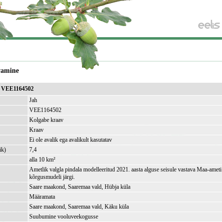
vamine
v VEE1164502
Jah
VEE1164502
Kolgabe kraav
Kraav
Ei ole avalik ega avalikult kasutatav
ik)
7,4
alla 10 km²
Ametlik valgla pindala modelleeritud 2021. aasta alguse seisule vastava Maa-amet
kõrgusmudeli järgi.
Saare maakond, Saaremaa vald, Hübja küla
Määramata
Saare maakond, Saaremaa vald, Käku küla
Suubumine vooluveekogusse