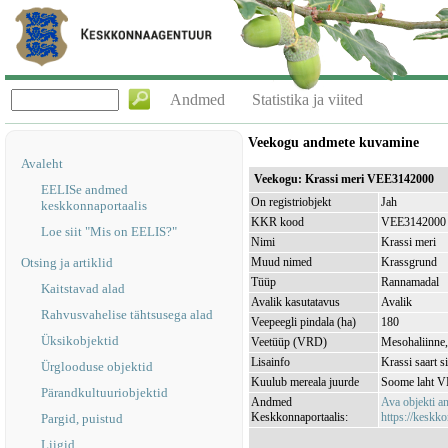
Andmed
Statistika ja viited
Veekogu andmete kuvamine
Avaleht
Veekogu: Krassi meri VEE3142000
EELISe andmed
On registriobjekt
Jah
keskkonnaportaalis
KKR kood
VEE3142000
Loe siit "Mis on EELIS?"
Nimi
Krassi meri
Otsing ja artiklid
Muud nimed
Krassgrund
Tüüp
Rannamadal
Kaitstavad alad
Avalik kasutatavus
Avalik
Rahvusvahelise tähtsusega alad
Veepeegli pindala (ha)
180
Üksikobjektid
Veetüüp (VRD)
Mesohaliinne,
Lisainfo
Krassi saart s
Ürglooduse objektid
Kuulub mereala juurde
Soome laht 
Pärandkultuuriobjektid
Andmed
Ava objekti 
Keskkonnaportaalis:
https://keskko
Pargid, puistud
Liigid