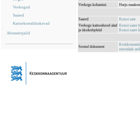
Veekogu kohanimi
Harju maakond
Veekogud
Saared
Saared
Krassi saar
Kaitsekorralduskavad
Veekogu kaitsealused alad
Krassi saare 
ja üksikobjektid
Krassi saare 
Abimaterjalid
Keskkonnamini
Seotud dokument
merealade an