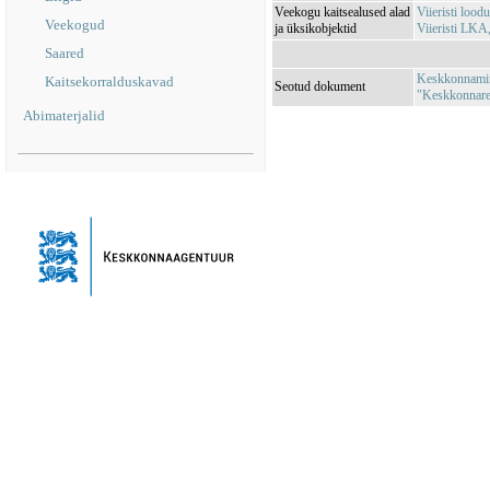
Veekogu kaitsealused alad
Viieristi loo
Veekogud
ja üksikobjektid
Viieristi LKA
Saared
Keskkonnamini
Kaitsekorralduskavad
Seotud dokument
"Keskkonnareg
Abimaterjalid