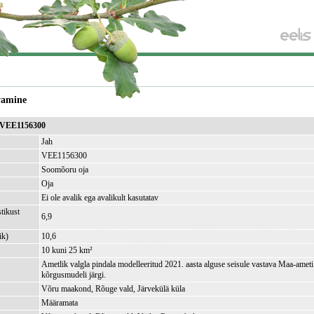
vamine
 VEE1156300
Jah
VEE1156300
Soomõoru oja
Oja
Ei ole avalik ega avalikult kasutatav
tikust
6,9
ik)
10,6
10 kuni 25 km²
Ametlik valgla pindala modelleeritud 2021. aasta alguse seisule vastava Maa-amet
kõrgusmudeli järgi.
Võru maakond, Rõuge vald, Järvekülä küla
Määramata