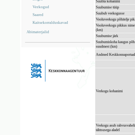
Suubla kohanimi
Veekogud
Suubumise tüüp
Suubub veekogusse
Saared
Vooluveekogu põhitelje pi
Kaitsekorralduskavad
Vooluveekogu pikkus nimes
(km)
Abimaterjalid
Suubumise järk
Suubumiskoha kaugus põhi
suudmest (km)
Andmed Keskkonnaportaal
Veekogu kohanimi
Veekogu asub rahvusvaheli
tähtsusega aladel