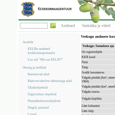
Andmed
Statistika ja viited
Veekogu andmete ku
Avaleht
Veekogu: Soomõoru oja
EELISe andmed
On registriobjekt
keskkonnaportaalis
KKR kood
Loe siit "Mis on EELIS?"
Nimi
Otsing ja artiklid
Tüüp
Avalik kasutatavus
Kaitstavad alad
Valgala pindala (km², nimes
Rahvusvahelise tähtsusega alad
1984)
Valgala pindala (km², ametl
Üksikobjektid
Valgala suurus
Ürglooduse objektid
Valgala kirjeldus
Pärandkultuuriobjektid
Lätte kohanimi
Pargid, puistud
Lätte tüüp
Liigid