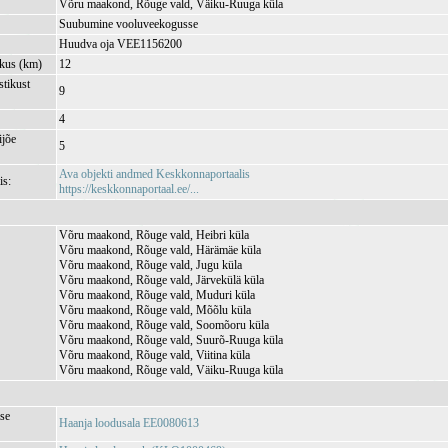
Võru maakond, Rõuge vald, Väiku-Ruuga küla
Suubumine vooluveekogusse
Huudva oja VEE1156200
kkus (km)
12
tikust
9
4
jõe
5
Ava objekti andmed Keskkonnaportaalis
is:
https://keskkonnaportaal.ee/...
Võru maakond, Rõuge vald, Heibri küla
Võru maakond, Rõuge vald, Härämäe küla
Võru maakond, Rõuge vald, Jugu küla
Võru maakond, Rõuge vald, Järvekülä küla
Võru maakond, Rõuge vald, Muduri küla
Võru maakond, Rõuge vald, Mõõlu küla
Võru maakond, Rõuge vald, Soomõoru küla
Võru maakond, Rõuge vald, Suurõ-Ruuga küla
Võru maakond, Rõuge vald, Viitina küla
Võru maakond, Rõuge vald, Väiku-Ruuga küla
se
Haanja loodusala EE0080613