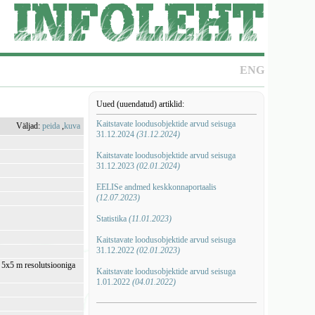
ENG
Uued (uuendatud) artiklid:
Kaitstavate loodusobjektide arvud seisuga
Väljad:
peida
,
kuva
31.12.2024
(31.12.2024)
Kaitstavate loodusobjektide arvud seisuga
31.12.2023
(02.01.2024)
EELISe andmed keskkonnaportaalis
(12.07.2023)
Statistika
(11.01.2023)
Kaitstavate loodusobjektide arvud seisuga
31.12.2022
(02.01.2023)
i 5x5 m resolutsiooniga
Kaitstavate loodusobjektide arvud seisuga
1.01.2022
(04.01.2022)