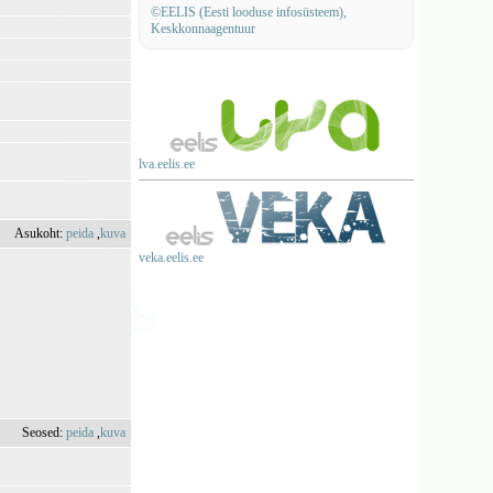
©EELIS (Eesti looduse infosüsteem),
Keskkonnaagentuur
lva.eelis.ee
Asukoht:
peida
,
kuva
veka.eelis.ee
Seosed:
peida
,
kuva