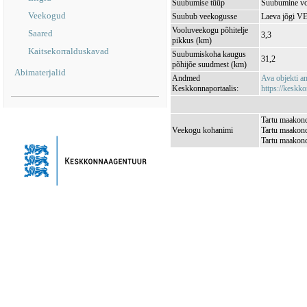
Suubumise tüüp
Suubumine vo
Veekogud
Suubub veekogusse
Laeva jõgi V
Vooluveekogu põhitelje
Saared
3,3
pikkus (km)
Kaitsekorralduskavad
Suubumiskoha kaugus
31,2
põhijõe suudmest (km)
Abimaterjalid
Andmed
Ava objekti 
Keskkonnaportaalis:
https://keskko
Tartu maakond
Veekogu kohanimi
Tartu maakond
Tartu maakond,