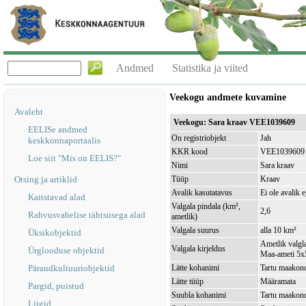
Andmed
Statistika ja viited
Veekogu andmete kuvamine
Avaleht
Veekogu: Sara kraav VEE1039609
EELISe andmed
On registriobjekt
Jah
keskkonnaportaalis
KKR kood
VEE1039609
Loe siit "Mis on EELIS?"
Nimi
Sara kraav
Otsing ja artiklid
Tüüp
Kraav
Avalik kasutatavus
Ei ole avalik 
Kaitstavad alad
Valgala pindala (km²,
2,6
Rahvusvahelise tähtsusega alad
ametlik)
Valgala suurus
alla 10 km²
Üksikobjektid
Ametlik valgla
Valgala kirjeldus
Ürglooduse objektid
Maa-ameti 5x5
Pärandkultuuriobjektid
Lätte kohanimi
Tartu maakond,
Lätte tüüp
Määramata
Pargid, puistud
Suubla kohanimi
Tartu maakond
Liigid