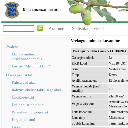
Andmed
Statistika ja viited
Veekogu andmete kuvamine
Avaleht
Veekogu: Võibla kraav VEE1040914
EELISe andmed
On registriobjekt
Jah
keskkonnaportaalis
KKR kood
VEE1040914
Loe siit "Mis on EELIS?"
Nimi
Võibla kraav
Otsing ja artiklid
Tüüp
Kraav
Avalik kasutatavus
Ei ole avalik 
Kaitstavad alad
Valgala pindala (km²,
2,5
Rahvusvahelise tähtsusega alad
ametlik)
Valgala suurus
alla 10 km²
Üksikobjektid
Ametlik valgla
Valgala kirjeldus
Ürglooduse objektid
Maa-ameti 5x5
Pärandkultuuriobjektid
Lätte kohanimi
Tartu maakond
Lätte tüüp
Määramata
Pargid, puistud
Suubla kohanimi
Tartu maakond
Liigid