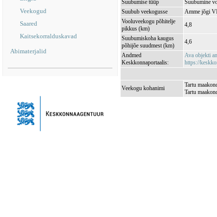
Suubumise tüüp
Suubumine vo
Veekogud
Suubub veekogusse
Amme jõgi V
Vooluveekogu põhitelje
Saared
4,8
pikkus (km)
Kaitsekorralduskavad
Suubumiskoha kaugus
4,6
põhijõe suudmest (km)
Abimaterjalid
Andmed
Ava objekti 
Keskkonnaportaalis:
https://keskko
Tartu maakond
Veekogu kohanimi
Tartu maakond