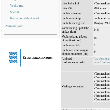
Lätte kohanimi
Võru maakond
Veekogud
Lätte tüüp
Määramata
Saared
Suubla kohanimi
Võru maakond
Kaitsekorralduskavad
Suubumise tüüp
Suubumine vo
Suubub veekogusse
Mustjõgi VE
Abimaterjalid
Vooluveekogu põhitelje
14,8
pikkus (km)
Vooluveekogu pikkus
10
nimestikust (km)
Suubumise järk
2
Suubumiskoha kaugus
54
põhijõe suudmest (km)
Andmed
Ava objekti 
Keskkonnaportaalis:
https://keskko
Võru maakond,
Võru maakond
Võru maakond
Võru maakond
Veekogu kohanimi
Võru maakond,
Võru maakond
Võru maakond,
Võru maakond