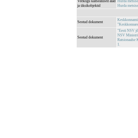
Veekogu kaitsealused alad
Hurda metsis
ja üksikobjektid
Hurda metsis
Keskkonnamini
Seotud dokument
"Keskkonnareg
"Eesti NSV jõg
NSV Ministri
Seotud dokument
Ratsionaalse 
1.