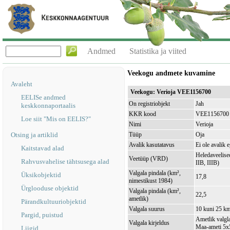
Andmed
Statistika ja viited
Veekogu andmete kuvamine
Avaleht
Veekogu: Verioja VEE1156700
EELISe andmed
On registriobjekt
Jah
keskkonnaportaalis
KKR kood
VEE1156700
Loe siit "Mis on EELIS?"
Nimi
Verioja
Otsing ja artiklid
Tüüp
Oja
Avalik kasutatavus
Ei ole avalik 
Kaitstavad alad
Heledaveelised
Veetüüp (VRD)
Rahvusvahelise tähtsusega alad
IIB, IIIB)
Valgala pindala (km²,
Üksikobjektid
17,8
nimestikust 1984)
Ürglooduse objektid
Valgala pindala (km²,
22,5
ametlik)
Pärandkultuuriobjektid
Valgala suurus
10 kuni 25 k
Pargid, puistud
Ametlik valgla
Valgala kirjeldus
Maa-ameti 5x5
Liigid