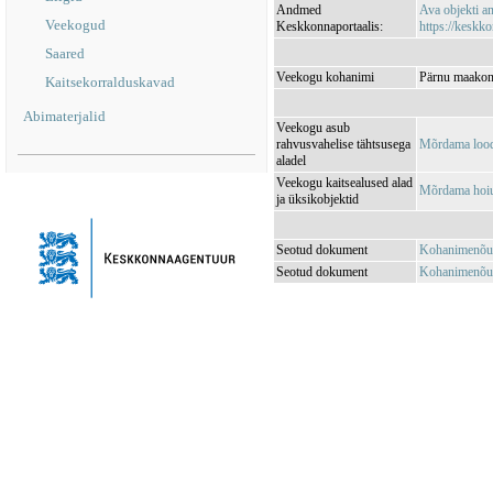
Andmed
Ava objekti 
Veekogud
Keskkonnaportaalis:
https://keskko
Saared
Veekogu kohanimi
Pärnu maakond
Kaitsekorralduskavad
Abimaterjalid
Veekogu asub
rahvusvahelise tähtsusega
Mõrdama loo
aladel
Veekogu kaitsealused alad
Mõrdama hoi
ja üksikobjektid
Seotud dokument
Kohanimenõu
Seotud dokument
Kohanimenõu