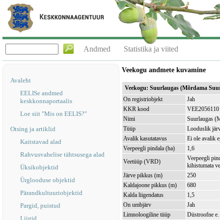
Andmed
Statistika ja viited
Veekogu andmete kuvamine
Avaleht
Veekogu: Suurlaugas (Mõrdama Suu
EELISe andmed
On registriobjekt
Jah
keskkonnaportaalis
KKR kood
VEE2056110
Loe siit "Mis on EELIS?"
Nimi
Suurlaugas (
Otsing ja artiklid
Tüüp
Looduslik jär
Avalik kasutatavus
Ei ole avalik 
Kaitstavad alad
Veepeegli pindala (ha)
1,6
Rahvusvahelise tähtsusega alad
Veepeegli pin
Veetüüp (VRD)
kihistumata v
Üksikobjektid
Järve pikkus (m)
250
Ürglooduse objektid
Kaldajoone pikkus (m)
680
Pärandkultuuriobjektid
Kalda liigendatus
1,5
On umbjärv
Jah
Pargid, puistud
Limnoloogiline tüüp
Düstroofne e.
Liigid