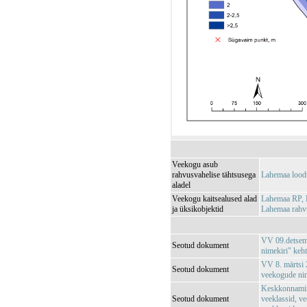
Veekogu asub
rahvusvahelise tähtsusega
Lahemaa lood
aladel
Veekogu kaitsealused alad
Lahemaa RP,
ja üksikobjektid
Lahemaa rah
VV 09.detsemb
Seotud dokument
nimekiri" keh
VV 8. märtsi 2
Seotud dokument
veekogude nim
Keskkonnamin
Seotud dokument
veeklassid, ve