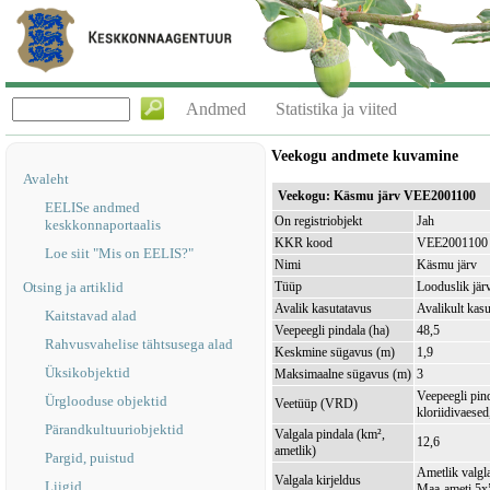
Andmed
Statistika ja viited
Veekogu andmete kuvamine
Avaleht
Veekogu: Käsmu järv VEE2001100
EELISe andmed
On registriobjekt
Jah
keskkonnaportaalis
KKR kood
VEE2001100
Loe siit "Mis on EELIS?"
Nimi
Käsmu järv
Otsing ja artiklid
Tüüp
Looduslik jär
Avalik kasutatavus
Avalikult kasu
Kaitstavad alad
Veepeegli pindala (ha)
48,5
Rahvusvahelise tähtsusega alad
Keskmine sügavus (m)
1,9
Üksikobjektid
Maksimaalne sügavus (m)
3
Veepeegli pin
Ürglooduse objektid
Veetüüp (VRD)
kloriidivaesed
Pärandkultuuriobjektid
Valgala pindala (km²,
12,6
ametlik)
Pargid, puistud
Ametlik valgla
Valgala kirjeldus
Liigid
Maa-ameti 5x5