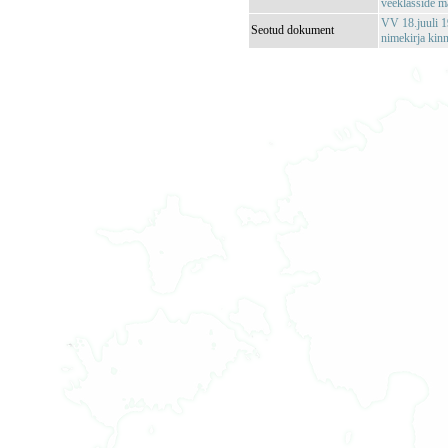
veeklasside m
VV 18.juuli 1
Seotud dokument
nimekirja kin