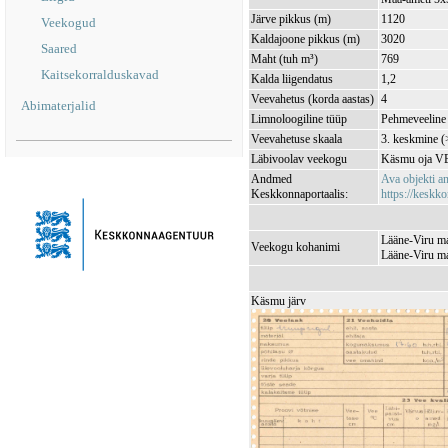
Järve pikkus (m)
1120
Veekogud
Kaldajoone pikkus (m)
3020
Saared
Maht (tuh m³)
769
Kaitsekorralduskavad
Kalda liigendatus
1,2
Veevahetus (korda aastas)
4
Abimaterjalid
Limnoloogiline tüüp
Pehmeveeline 
Veevahetuse skaala
3. keskmine (
Läbivoolav veekogu
Käsmu oja V
Andmed
Ava objekti 
Keskkonnaportaalis:
https://keskko
Lääne-Viru ma
Veekogu kohanimi
Lääne-Viru ma
Käsmu järv