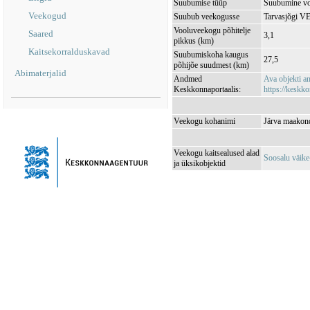
Suubumise tüüp
Suubumine vo
Veekogud
Suubub veekogusse
Tarvasjõgi V
Vooluveekogu põhitelje
Saared
3,1
pikkus (km)
Kaitsekorralduskavad
Suubumiskoha kaugus
27,5
põhijõe suudmest (km)
Abimaterjalid
Andmed
Ava objekti 
Keskkonnaportaalis:
https://keskko
Veekogu kohanimi
Järva maakond
Veekogu kaitsealused alad
Soosalu väik
ja üksikobjektid