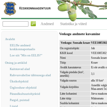
Andmed
Statistika ja viited
Veekogu andmete kuvamine
Avaleht
Veekogu: Soosalu kraav VEE1085302
EELISe andmed
On registriobjekt
Jah
keskkonnaportaalis
KKR kood
VEE1085302
Loe siit "Mis on EELIS?"
Nimi
Soosalu kraav
Otsing ja artiklid
Tüüp
Kraav
Avalik kasutatavus
Ei ole avalik 
Kaitstavad alad
Valgala pindala (km²,
3,1
Rahvusvahelise tähtsusega alad
ametlik)
Valgala suurus
alla 10 km²
Üksikobjektid
Ametlik valgla
Valgala kirjeldus
Ürglooduse objektid
Maa-ameti 5x5
Pärandkultuuriobjektid
Lätte kohanimi
Järva maakond
Lätte tüüp
Määramata
Pargid, puistud
Suubla kohanimi
Järva maakond
Liigid