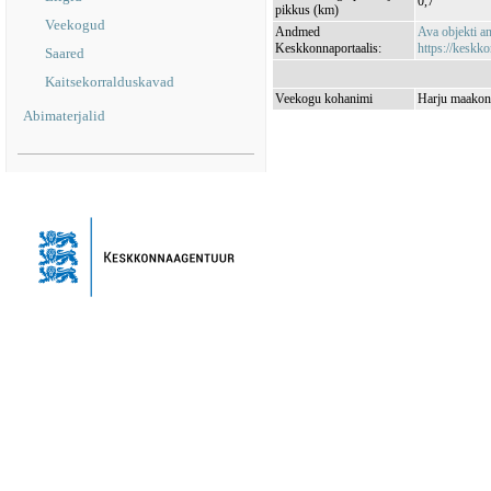
0,7
pikkus (km)
Veekogud
Andmed
Ava objekti 
Keskkonnaportaalis:
https://keskko
Saared
Kaitsekorralduskavad
Veekogu kohanimi
Harju maakond
Abimaterjalid