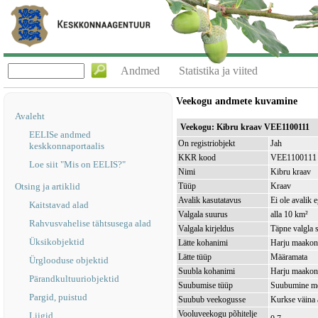
Andmed
Statistika ja viited
Veekogu andmete kuvamine
Avaleht
Veekogu: Kibru kraav VEE1100111
EELISe andmed
On registriobjekt
Jah
keskkonnaportaalis
KKR kood
VEE1100111
Loe siit "Mis on EELIS?"
Nimi
Kibru kraav
Otsing ja artiklid
Tüüp
Kraav
Avalik kasutatavus
Ei ole avalik 
Kaitstavad alad
Valgala suurus
alla 10 km²
Rahvusvahelise tähtsusega alad
Valgala kirjeldus
Täpne valgla s
Üksikobjektid
Lätte kohanimi
Harju maakond
Lätte tüüp
Määramata
Ürglooduse objektid
Suubla kohanimi
Harju maakond
Pärandkultuuriobjektid
Suubumise tüüp
Suubumine m
Pargid, puistud
Suubub veekogusse
Kurkse väina
Vooluveekogu põhitelje
Liigid