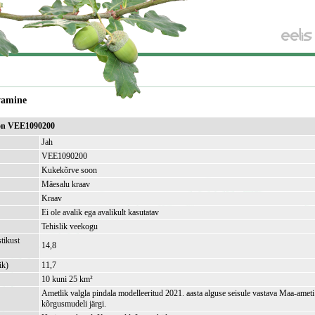
vamine
on VEE1090200
Jah
VEE1090200
Kukekõrve soon
Mäesalu kraav
Kraav
Ei ole avalik ega avalikult kasutatav
Tehislik veekogu
tikust
14,8
ik)
11,7
10 kuni 25 km²
Ametlik valgla pindala modelleeritud 2021. aasta alguse seisule vastava Maa-amet
kõrgusmudeli järgi.