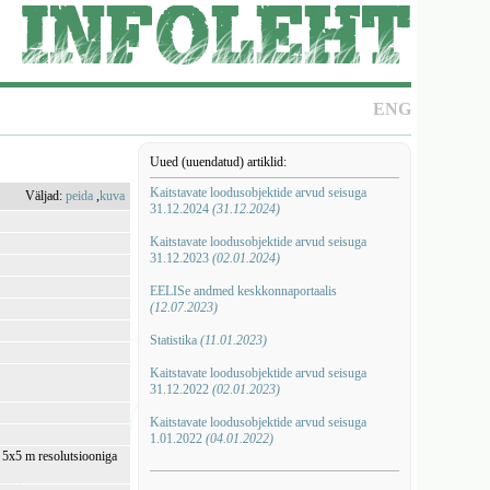
ENG
Uued (uuendatud) artiklid:
Kaitstavate loodusobjektide arvud seisuga
Väljad:
peida
,
kuva
31.12.2024
(31.12.2024)
Kaitstavate loodusobjektide arvud seisuga
31.12.2023
(02.01.2024)
EELISe andmed keskkonnaportaalis
(12.07.2023)
Statistika
(11.01.2023)
Kaitstavate loodusobjektide arvud seisuga
31.12.2022
(02.01.2023)
Kaitstavate loodusobjektide arvud seisuga
1.01.2022
(04.01.2022)
i 5x5 m resolutsiooniga