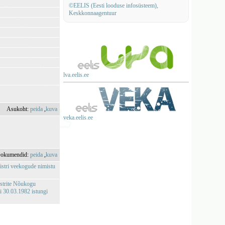
©EELIS (Eesti looduse infosüsteem),
Keskkonnaagentuur
lva.eelis.ee
Asukoht:
peida
,
kuva
veka.eelis.ee
okumendid:
peida
,
kuva
istri veekogude nimistu
istrite Nõukogu
 30.03.1982 istungi