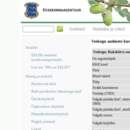
Andmed
Statistika ja viited
Veekogu andmete ku
Avaleht
Veekogu: Kukekõrve so
EELISe andmed
On registriobjekt
keskkonnaportaalis
KKR kood
Loe siit "Mis on EELIS?"
Nimi
Otsing ja artiklid
Muud nimed
Tüüp
Kaitstavad alad
Avalik kasutatavus
Rahvusvahelise tähtsusega alad
Veetüüp (VRD)
Üksikobjektid
Valgala pindala (km², nimes
1984)
Ürglooduse objektid
Valgala pindala (km², ametl
Pärandkultuuriobjektid
Valgala suurus
Pargid, puistud
Valgala kirjeldus
Liigid