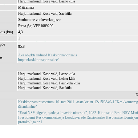
Harju maakond, Kose vald, Laane küla
Määramata
Harju maakond, Kose vald, Sae küla
Suubumine vooluveekogusse
Pirita jõgi VEE1089200
kkus (km)
4,3
1
jõe
85,8
Ava objekti andmed Keskkonnaportaalis
is:
https://keskkonnaportaal.ee/...
Harju maakond, Kose vald, Laane küla
Harju maakond, Kose vald, Leistu küla
Harju maakond, Kose vald, Paunküla küla
Harju maakond, Kose vald, Sae küla
D
Keskkonnaministeeriumi 10. mai 2011. aasta kiri nr 12-15/3640-1 "Keskkonnareg
täiendamine"
"Eesti NSV jõgede, ojade ja kraavide nimestik", 1982. Kinnitatud Eesti NSV Min
Presiidiumi Keskkonnakaitse ja Loodusvarade Ratsionaalse Kasutamise Komisjoni
protokolliga nr 1.