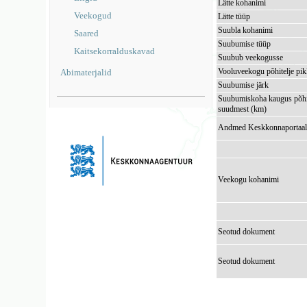
Lätte kohanimi
Veekogud
Lätte tüüp
Suubla kohanimi
Saared
Suubumise tüüp
Kaitsekorralduskavad
Suubub veekogusse
Vooluveekogu põhitelje pi
Abimaterjalid
Suubumise järk
Suubumiskoha kaugus põhi
suudmest (km)
Andmed Keskkonnaportaal
Veekogu kohanimi
Seotud dokument
Seotud dokument