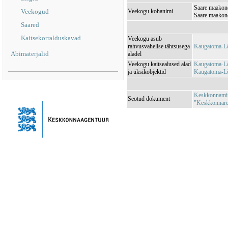
Saare maakon
Veekogud
Veekogu kohanimi
Saare maakond
Saared
Kaitsekorralduskavad
Veekogu asub
rahvusvahelise tähtsusega
Kaugatoma-Lõ
Abimaterjalid
aladel
Veekogu kaitsealused alad
Kaugatoma-Lõ
ja üksikobjektid
Kaugatoma-L
Keskkonnamini
Seotud dokument
"Keskkonnareg