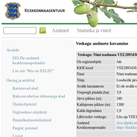
Andmed
Statistika ja viited
Veekogu andmete kuvamine
Avaleht
Veekogu: Nimi teadmata VEE209543
EELISe andmed
On registriobjekt
Jah
keskkonnaportaalis
KKR kood
VEE2095430
Loe siit "Mis on EELIS?"
Nimi
Nimi teadmat
Otsing ja artiklid
Tüüp
Looduslik jär
Avalik kasutatavus
Ei ole avalik 
Kaitstavad alad
Veepeegli pindala (ha)
3,9
Rahvusvahelise tähtsusega alad
Järve pikkus (m)
340
Üksikobjektid
Kaldajoone pikkus (m)
1300
Kalda liigendatus
1,9
Ürglooduse objektid
Läbivoolav veekogu
Lõu oja VEE
Pärandkultuuriobjektid
Andmed
Ava objekti 
Keskkonnaportaalis:
https://keskko
Pargid, puistud
Liigid