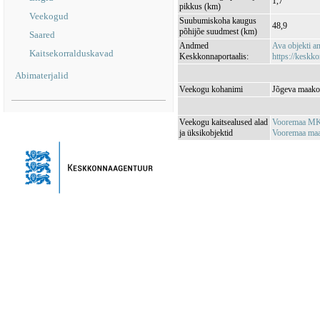
1,7
pikkus (km)
Veekogud
Suubumiskoha kaugus
48,9
põhijõe suudmest (km)
Saared
Andmed
Ava objekti 
Kaitsekorralduskavad
Keskkonnaportaalis:
https://keskko
Abimaterjalid
Veekogu kohanimi
Jõgeva maakon
Veekogu kaitsealused alad
Vooremaa MK
ja üksikobjektid
Vooremaa maa