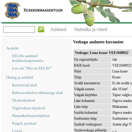
Andmed
Statistika ja viited
Veekogu andmete kuvamine
Avaleht
Veekogu: Luua kraav VEE1040922
EELISe andmed
On registriobjekt
Jah
keskkonnaportaalis
KKR kood
VEE1040922
Loe siit "Mis on EELIS?"
Nimi
Luua kraav
Otsing ja artiklid
Tüüp
Kraav
Avalik kasutatavus
Ei ole avalik 
Kaitstavad alad
Valgala suurus
alla 10 km²
Rahvusvahelise tähtsusega alad
Valgala kirjeldus
Täpne valgla s
Üksikobjektid
Lätte kohanimi
Jõgeva maakon
Lätte tüüp
Määramata
Ürglooduse objektid
Suubla kohanimi
Jõgeva maakon
Pärandkultuuriobjektid
Suubumise tüüp
Suubumine vo
Pargid, puistud
Suubub veekogusse
Amme jõgi V
Vooluveekogu põhitelje
Liigid