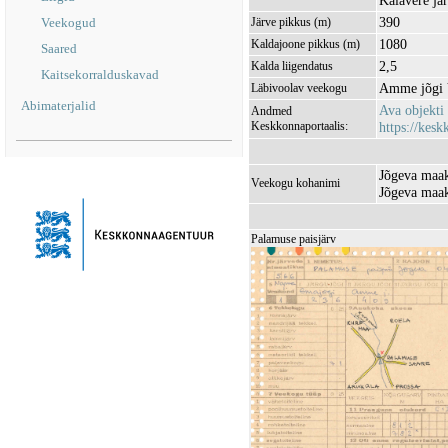
Kaiavere jä
390
Veekogud
Järve pikkus (m)
1080
Kaldajoone pikkus (m)
Saared
2,5
Kalda liigendatus
Kaitsekorralduskavad
Amme jõgi
Läbivoolav veekogu
Abimaterjalid
Ava objekti
Andmed
Keskkonnaportaalis:
https://kesk
Jõgeva maak
Veekogu kohanimi
Jõgeva maak
Palamuse paisjärv