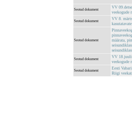
VV 09.detse
Seotud dokument
veekogude n
VV 8. märtsi
Seotud dokument
kasutatavat
Pinnaveekog
pinnaveekog
määrata, pi
Seotud dokument
seisundiklas
seisundikla
VV 18.juuli
Seotud dokument
veekogude n
Eesti Vabari
Seotud dokument
Riigi veeka