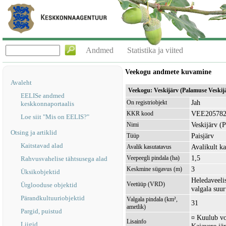
Andmed
Statistika ja viited
Veekogu andmete kuvamine
Avaleht
Veekogu: Veskijärv (Palamuse Veski
EELISe andmed
Jah
On registriobjekt
keskkonnaportaalis
VEE20578
KKR kood
Loe siit "Mis on EELIS?"
Veskijärv (
Nimi
Otsing ja artiklid
Paisjärv
Tüüp
Kaitstavad alad
Avalikult ka
Avalik kasutatavus
1,5
Veepeegli pindala (ha)
Rahvusvahelise tähtsusega alad
3
Keskmine sügavus (m)
Üksikobjektid
Heledaveelis
Veetüüp (VRD)
Ürglooduse objektid
valgala suu
Pärandkultuuriobjektid
Valgala pindala (km²,
31
ametlik)
Pargid, puistud
¤ Kuulub v
Lisainfo
Liigid