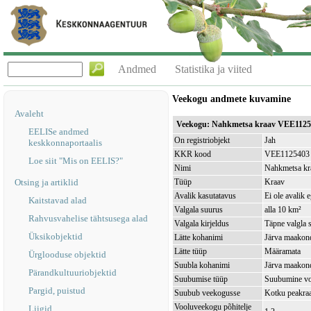
Andmed
Statistika ja viited
Veekogu andmete kuvamine
Avaleht
Veekogu: Nahkmetsa kraav VEE1125
EELISe andmed
On registriobjekt
Jah
keskkonnaportaalis
KKR kood
VEE1125403
Loe siit "Mis on EELIS?"
Nimi
Nahkmetsa kr
Otsing ja artiklid
Tüüp
Kraav
Avalik kasutatavus
Ei ole avalik 
Kaitstavad alad
Valgala suurus
alla 10 km²
Rahvusvahelise tähtsusega alad
Valgala kirjeldus
Täpne valgla s
Üksikobjektid
Lätte kohanimi
Järva maakond
Lätte tüüp
Määramata
Ürglooduse objektid
Suubla kohanimi
Järva maakond
Pärandkultuuriobjektid
Suubumise tüüp
Suubumine vo
Pargid, puistud
Suubub veekogusse
Kotku peakr
Vooluveekogu põhitelje
Liigid