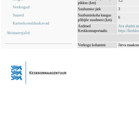
1,2
pikkus (km)
Veekogud
Suubumise järk
3
Saared
Suubumiskoha kaugus
6
põhijõe suudmest (km)
Kaitsekorralduskavad
Andmed
Ava objekti 
Keskkonnaportaalis:
https://keskko
Abimaterjalid
Veekogu kohanimi
Järva maakond