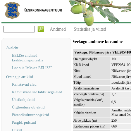
Andmed
Statistika ja viited
Veekogu andmete kuvamine
Avaleht
Veekogu: Nõlvassoo järv VEE205410
EELISe andmed
On registriobjekt
Jah
keskkonnaportaalis
KKR kood
VEE2054100
Loe siit "Mis on EELIS?"
Nimi
Nõlvassoo jär
Otsing ja artiklid
Muud nimed
Nõlvasoo järv
Tüüp
Looduslik jär
Kaitstavad alad
Avalik kasutatavus
Avalikult kasu
Rahvusvahelise tähtsusega alad
Veepeegli pindala (ha)
2,7
Üksikobjektid
Valgala pindala (km²,
0,5
ametlik)
Ürglooduse objektid
Ametlik valgla
Valgala kirjeldus
Pärandkultuuriobjektid
Maa-ameti 5x5
Järve pikkus (m)
250
Pargid, puistud
Kaldajoone pikkus (m)
660
Liigid