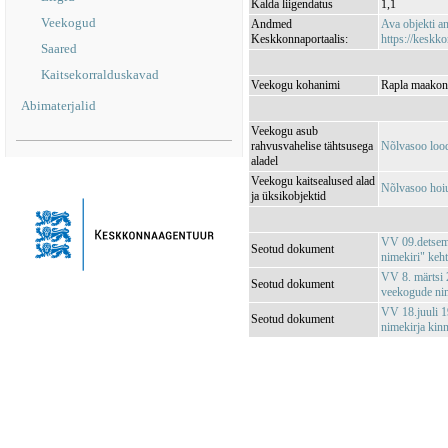
Kalda liigendatus
1,1
Veekogud
Andmed
Ava objekti 
Keskkonnaportaalis:
https://keskko
Saared
Kaitsekorralduskavad
Veekogu kohanimi
Rapla maakond
Abimaterjalid
Veekogu asub
rahvusvahelise tähtsusega
Nõlvasoo loo
aladel
Veekogu kaitsealused alad
Nõlvasoo hoi
ja üksikobjektid
VV 09.detsemb
Seotud dokument
nimekiri" keh
VV 8. märtsi 2
Seotud dokument
veekogude nim
VV 18.juuli 1
Seotud dokument
nimekirja kin