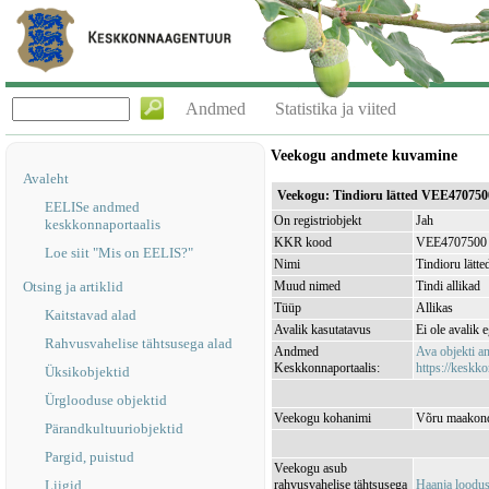
Andmed
Statistika ja viited
Veekogu andmete kuvamine
Avaleht
Veekogu: Tindioru lätted VEE470750
EELISe andmed
On registriobjekt
Jah
keskkonnaportaalis
KKR kood
VEE4707500
Loe siit "Mis on EELIS?"
Nimi
Tindioru lätte
Otsing ja artiklid
Muud nimed
Tindi allikad
Tüüp
Allikas
Kaitstavad alad
Avalik kasutatavus
Ei ole avalik 
Rahvusvahelise tähtsusega alad
Andmed
Ava objekti 
Keskkonnaportaalis:
https://keskko
Üksikobjektid
Ürglooduse objektid
Veekogu kohanimi
Võru maakond,
Pärandkultuuriobjektid
Pargid, puistud
Veekogu asub
Liigid
rahvusvahelise tähtsusega
Haanja loodu