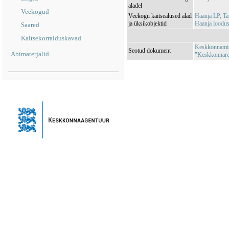
aladel
Veekogud
Veekogu kaitsealused alad
Haanja LP, T
ja üksikobjektid
Haanja loodu
Saared
Kaitsekorralduskavad
Keskkonnamini
Seotud dokument
Abimaterjalid
"Keskkonnareg