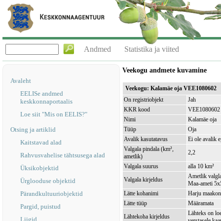
Andmed
Statistika ja viited
Veekogu andmete kuvamine
Avaleht
Veekogu: Kalamäe oja VEE1080602
EELISe andmed
On registriobjekt
Jah
keskkonnaportaalis
KKR kood
VEE1080602
Loe siit "Mis on EELIS?"
Nimi
Kalamäe oja
Otsing ja artiklid
Tüüp
Oja
Avalik kasutatavus
Ei ole avalik 
Kaitstavad alad
Valgala pindala (km²,
2,2
Rahvusvahelise tähtsusega alad
ametlik)
Valgala suurus
alla 10 km²
Üksikobjektid
Ametlik valgla
Valgala kirjeldus
Ürglooduse objektid
Maa-ameti 5x5
Pärandkultuuriobjektid
Lätte kohanimi
Harju maakond
Lätte tüüp
Määramata
Pargid, puistud
Lähteks on lo
Lähtekoha kirjeldus
Liigid
verstasele kaa