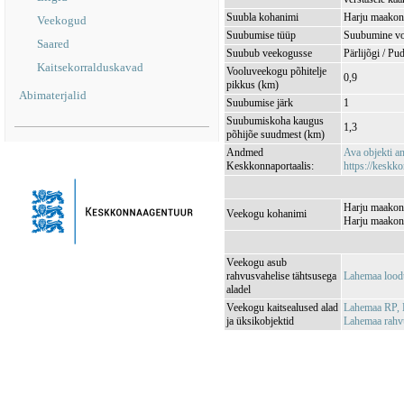
Suubla kohanimi
Harju maakond
Veekogud
Suubumise tüüp
Suubumine vo
Saared
Suubub veekogusse
Pärlijõgi / P
Kaitsekorralduskavad
Vooluveekogu põhitelje
0,9
pikkus (km)
Abimaterjalid
Suubumise järk
1
Suubumiskoha kaugus
1,3
põhijõe suudmest (km)
Andmed
Ava objekti 
Keskkonnaportaalis:
https://keskko
Harju maakond
Veekogu kohanimi
Harju maakond
Veekogu asub
rahvusvahelise tähtsusega
Lahemaa lood
aladel
Veekogu kaitsealused alad
Lahemaa RP,
ja üksikobjektid
Lahemaa rah