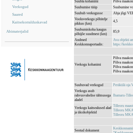
Suubla kohanimi
Põlva maakond
Veekogud
Suubumise tüüp
Suubumine vo
Suubub veekogusse
Ahja jõgi V
Saared
Vooluveekogu põhitelje
4,5
Kaitsekorralduskavad
pikkus (km)
Suubumiskoha kaugus
Abimaterjalid
85,9
põhijõe suudmest (km)
Andmed
Ava objekti 
Keskkonnaportaalis:
https://keskko
Põlva maakond
Põlva maakond
Veekogu kohanimi
Põlva maakond
Põlva maakond
Suubuvad veekogud
Peräkülä oja
Veekogu asub
rahvusvahelise tähtsusega
Ihamaru-Till
aladel
Tilleoru maas
Veekogu kaitsealused alad
Tilleoru MKA
ja üksikobjektid
Tilleoru MKA
Keskkonnamini
Seotud dokument
"Keskkonnareg