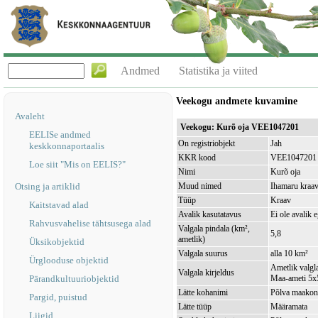
Andmed
Statistika ja viited
Veekogu andmete kuvamine
Avaleht
Veekogu: Kurõ oja VEE1047201
EELISe andmed
On registriobjekt
Jah
keskkonnaportaalis
KKR kood
VEE1047201
Loe siit "Mis on EELIS?"
Nimi
Kurõ oja
Otsing ja artiklid
Muud nimed
Ihamaru kraa
Tüüp
Kraav
Kaitstavad alad
Avalik kasutatavus
Ei ole avalik 
Rahvusvahelise tähtsusega alad
Valgala pindala (km²,
5,8
ametlik)
Üksikobjektid
Valgala suurus
alla 10 km²
Ürglooduse objektid
Ametlik valgla
Valgala kirjeldus
Pärandkultuuriobjektid
Maa-ameti 5x5
Lätte kohanimi
Põlva maakond
Pargid, puistud
Lätte tüüp
Määramata
Liigid