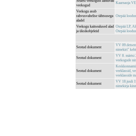
Sellest veekogust lähtuvad
Kaarnaoja V
veekogud
Veekogu asub
rahvusvahelise tähtsusega
Otepää loodu
aladel
Veekogu kaitsealused alad
Otepää LP, A
ja üksikobjektid
Otepää loodu
VV 09.detsemb
Seotud dokument
nimekiri" keh
VV 8. märtsi 2
Seotud dokument
veekogude nim
Keskkonnamin
Seotud dokument
veeklassid, ve
veeklasside m
VV 18.juuli 1
Seotud dokument
nimekirja kin