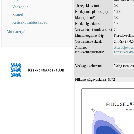
Järve pikkus (m)
580
Veekogud
Kaldajoone pikkus (m)
1660
Saared
Maht (tuh m³)
389
Kaitsekorralduskavad
Kalda liigendatus
1,3
Veevahetus (korda aastas)
2
Abimaterjalid
Limnoloogiline tüüp
Karedaveeline 
Veevahetuse skaala
2. nõrk (> 0,5
Andmed
Ava objekti 
Keskkonnaportaalis:
https://keskko
Veekogu kohanimi
Valga maakond
Pilkuse_sügavuskaart_1972