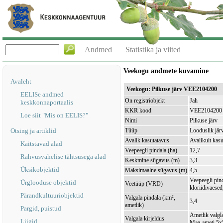
Andmed
Statistika ja viited
Veekogu andmete kuvamine
Avaleht
Veekogu: Pilkuse järv VEE2104200
EELISe andmed
On registriobjekt
Jah
keskkonnaportaalis
KKR kood
VEE2104200
Loe siit "Mis on EELIS?"
Nimi
Pilkuse järv
Otsing ja artiklid
Tüüp
Looduslik jär
Avalik kasutatavus
Avalikult kasu
Kaitstavad alad
Veepeegli pindala (ha)
12,7
Rahvusvahelise tähtsusega alad
Keskmine sügavus (m)
3,3
Üksikobjektid
Maksimaalne sügavus (m)
4,5
Veepeegli pin
Ürglooduse objektid
Veetüüp (VRD)
kloriidivaesed
Pärandkultuuriobjektid
Valgala pindala (km²,
3,4
ametlik)
Pargid, puistud
Ametlik valgla
Valgala kirjeldus
Liigid
Maa-ameti 5x5