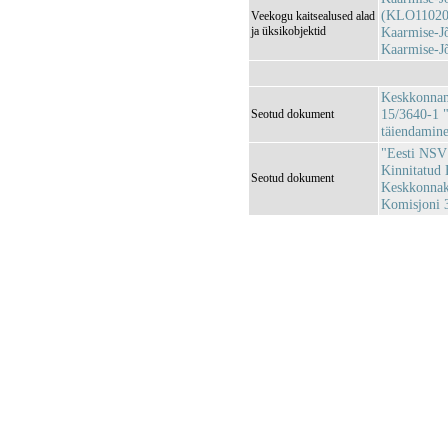
(KLO11020
Veekogu kaitsealused alad
ja üksikobjektid
Kaarmise-J
Kaarmise-J
Keskkonnami
15/3640-1 "
Seotud dokument
täiendamin
"Eesti NSV 
Kinnitatud 
Seotud dokument
Keskkonnaka
Komisjoni 3