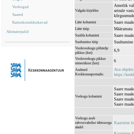
Ametlik val
Veekogud
seisule vas
Valgala kirjeldus
Saared
kõrgusmudel
Saare maako
Kaitsekorralduskavad
Lätte kohanimi
Määramata
Lätte tüüp
Abimaterjalid
Saare maak
Suubla kohanimi
Suubumine 
Suubumise tüüp
Vooluveekogu põhitelje
6,9
pikkus (km)
Vooluveekogu pikkus
6
nimestikust (km)
Ava objekt
Andmed
Keskkonnaportaalis:
https://kesk
Saare maak
Saare maak
Veekogu kohanimi
Saare maak
Saare maako
Veekogu asub
Kaarmise l
rahvusvahelise tähtsusega
aladel
Kaarmise-J