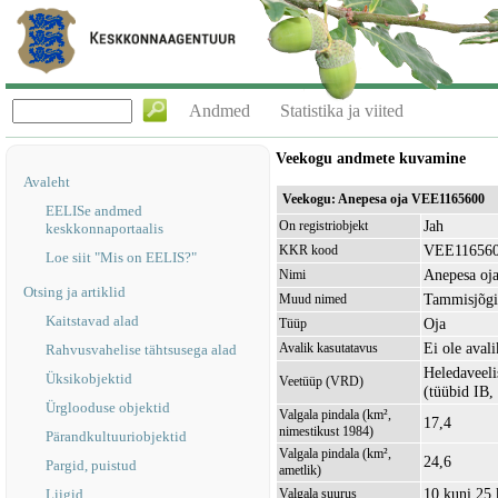
Andmed
Statistika ja viited
Veekogu andmete kuvamine
Avaleht
Veekogu: Anepesa oja VEE1165600
EELISe andmed
Jah
On registriobjekt
keskkonnaportaalis
VEE11656
KKR kood
Loe siit "Mis on EELIS?"
Anepesa oj
Nimi
Otsing ja artiklid
Tammisjõgi
Muud nimed
Kaitstavad alad
Oja
Tüüp
Ei ole avali
Avalik kasutatavus
Rahvusvahelise tähtsusega alad
Heledaveeli
Üksikobjektid
Veetüüp (VRD)
(tüübid IB,
Ürglooduse objektid
Valgala pindala (km²,
17,4
nimestikust 1984)
Pärandkultuuriobjektid
Valgala pindala (km²,
24,6
Pargid, puistud
ametlik)
10 kuni 25
Liigid
Valgala suurus