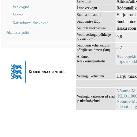
Allikas/alli
Lätte tüüp
Veekogud
Rõõmualli
Lätte veekogu
Harju maak
Saared
Suubla kohanimi
Suubumine 
Suubumise tüüp
Kaitsekorralduskavad
Iisaku soo
Suubub veekogusse
Abimaterjalid
Vooluveekogu põhitelje
0,8
pikkus (km)
Suubumiskoha kaugus
3,7
põhijõe suudmest (km)
Ava objekt
Andmed
Keskkonnaportaalis:
https://kesk
Harju maak
Veekogu kohanimi
Nõmme-Mus
(KLO11006
Veekogu kaitsealused alad
ja üksikobjektid
Nõmme-Must
Glehni par