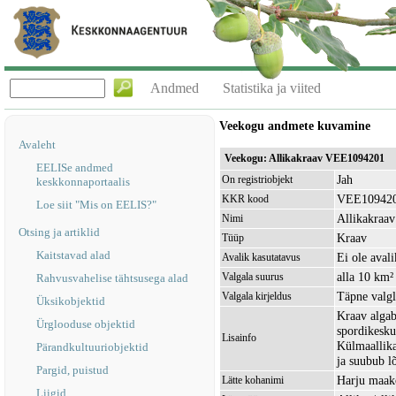
Andmed
Statistika ja viited
Veekogu andmete kuvamine
Avaleht
Veekogu: Allikakraav VEE1094201
EELISe andmed
Jah
On registriobjekt
keskkonnaportaalis
VEE10942
KKR kood
Loe siit "Mis on EELIS?"
Allikakraav
Nimi
Otsing ja artiklid
Kraav
Tüüp
Kaitstavad alad
Ei ole avali
Avalik kasutatavus
alla 10 km²
Valgala suurus
Rahvusvahelise tähtsusega alad
Täpne valgl
Valgala kirjeldus
Üksikobjektid
Kraav alga
Ürglooduse objektid
spordikesku
Lisainfo
Külmaallika
Pärandkultuuriobjektid
ja suubub l
Pargid, puistud
Harju maak
Lätte kohanimi
Liigid