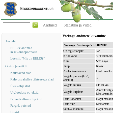
Andmed
Statistika ja viited
Veekogu andmete kuvamine
Avaleht
Veekogu: Savila oja VEE1089208
EELISe andmed
On registriobjekt
Jah
keskkonnaportaalis
KKR kood
VEE1089208
Loe siit "Mis on EELIS?"
Nimi
Savila oja
Otsing ja artiklid
Tüüp
Kraav
Avalik kasutatavus
Ei ole avalik 
Kaitstavad alad
Valgala pindala (km²,
3
Rahvusvahelise tähtsusega alad
ametlik)
Valgala suurus
alla 10 km²
Üksikobjektid
Ametlik valgla
Valgala kirjeldus
Ürglooduse objektid
Maa-ameti 5x5
Pärandkultuuriobjektid
Lätte kohanimi
Harju maakon
Lätte tüüp
Määramata
Pargid, puistud
Suubla kohanimi
Harju maakond
Liigid