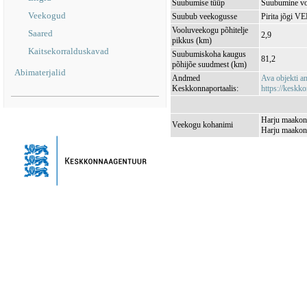
Suubumise tüüp
Suubumine vo
Veekogud
Suubub veekogusse
Pirita jõgi 
Vooluveekogu põhitelje
Saared
2,9
pikkus (km)
Kaitsekorralduskavad
Suubumiskoha kaugus
81,2
põhijõe suudmest (km)
Abimaterjalid
Andmed
Ava objekti 
Keskkonnaportaalis:
https://keskko
Harju maakond
Veekogu kohanimi
Harju maakon