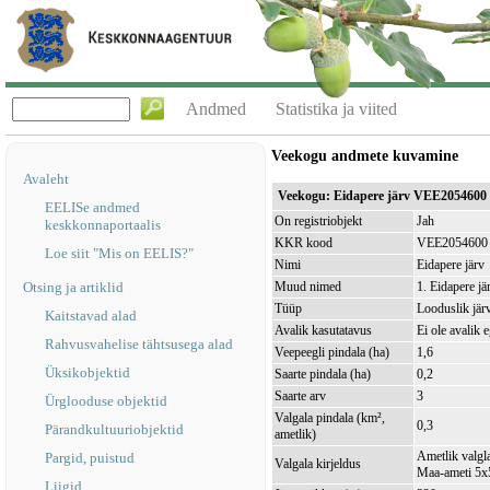
Andmed
Statistika ja viited
Veekogu andmete kuvamine
Avaleht
Veekogu: Eidapere järv VEE2054600
EELISe andmed
On registriobjekt
Jah
keskkonnaportaalis
KKR kood
VEE2054600
Loe siit "Mis on EELIS?"
Nimi
Eidapere järv
Otsing ja artiklid
Muud nimed
1. Eidapere jä
Tüüp
Looduslik jär
Kaitstavad alad
Avalik kasutatavus
Ei ole avalik 
Rahvusvahelise tähtsusega alad
Veepeegli pindala (ha)
1,6
Üksikobjektid
Saarte pindala (ha)
0,2
Saarte arv
3
Ürglooduse objektid
Valgala pindala (km²,
0,3
Pärandkultuuriobjektid
ametlik)
Ametlik valgla
Pargid, puistud
Valgala kirjeldus
Maa-ameti 5x5
Liigid