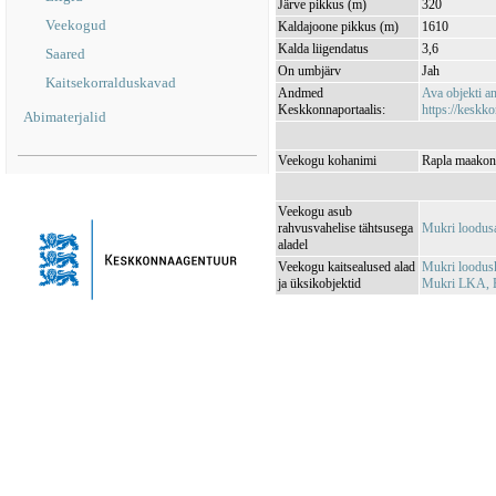
Järve pikkus (m)
320
Veekogud
Kaldajoone pikkus (m)
1610
Kalda liigendatus
3,6
Saared
On umbjärv
Jah
Kaitsekorralduskavad
Andmed
Ava objekti 
Keskkonnaportaalis:
https://keskko
Abimaterjalid
Veekogu kohanimi
Rapla maakond
Veekogu asub
rahvusvahelise tähtsusega
Mukri loodus
aladel
Veekogu kaitsealused alad
Mukri loodus
ja üksikobjektid
Mukri LKA, E