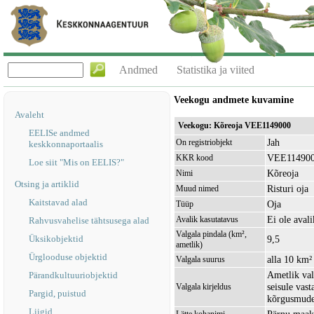
Andmed
Statistika ja viited
Veekogu andmete kuvamine
Avaleht
Veekogu: Kõreoja VEE1149000
EELISe andmed
Jah
On registriobjekt
keskkonnaportaalis
VEE11490
KKR kood
Loe siit "Mis on EELIS?"
Kõreoja
Nimi
Otsing ja artiklid
Risturi oja
Muud nimed
Kaitstavad alad
Oja
Tüüp
Ei ole avali
Avalik kasutatavus
Rahvusvahelise tähtsusega alad
Valgala pindala (km²,
Üksikobjektid
9,5
ametlik)
Ürglooduse objektid
alla 10 km²
Valgala suurus
Ametlik val
Pärandkultuuriobjektid
seisule vas
Valgala kirjeldus
Pargid, puistud
kõrgusmudel
Liigid