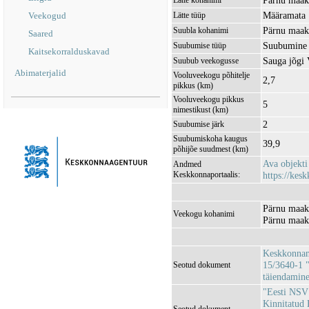
Pärnu maak
Lätte kohanimi
Määramata
Veekogud
Lätte tüüp
Pärnu maak
Suubla kohanimi
Saared
Suubumine 
Suubumise tüüp
Kaitsekorralduskavad
Sauga jõgi
Suubub veekogusse
Abimaterjalid
Vooluveekogu põhitelje
2,7
pikkus (km)
Vooluveekogu pikkus
5
nimestikust (km)
2
Suubumise järk
Suubumiskoha kaugus
39,9
põhijõe suudmest (km)
Ava objekt
Andmed
Keskkonnaportaalis:
https://kesk
Pärnu maak
Veekogu kohanimi
Pärnu maako
Keskkonnami
15/3640-1 "
Seotud dokument
täiendamin
"Eesti NSV 
Kinnitatud 