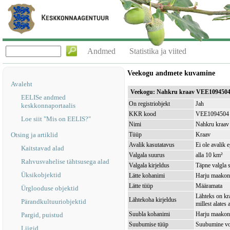
Andmed
Statistika ja viited
Veekogu andmete kuvamine
Avaleht
Veekogu: Nahkru kraav VEE109450
EELISe andmed
On registriobjekt
Jah
keskkonnaportaalis
KKR kood
VEE1094504
Loe siit "Mis on EELIS?"
Nimi
Nahkru kraav
Otsing ja artiklid
Tüüp
Kraav
Avalik kasutatavus
Ei ole avalik 
Kaitstavad alad
Valgala suurus
alla 10 km²
Rahvusvahelise tähtsusega alad
Valgala kirjeldus
Täpne valgla s
Üksikobjektid
Lätte kohanimi
Harju maakond
Lätte tüüp
Määramata
Ürglooduse objektid
Lähteks on kr
Lähtekoha kirjeldus
Pärandkultuuriobjektid
millest alates
Suubla kohanimi
Harju maakond
Pargid, puistud
Suubumise tüüp
Suubumine vo
Liigid