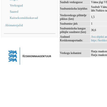
Suubub veekogusse
Vääna jõgi 
Veekogud
Suubub Vääna 
Suubumiskoha kirjeldus
läbi Nahkru tal
Saared
Vooluveekogu põhitelje
1,5
Kaitsekorralduskavad
pikkus (km)
Suubumise järk
1
Abimaterjalid
Suubumiskoha kaugus
36,6
põhijõe suudmest (km)
Andmed
Ava objekti 
Keskkonnaportaalis:
https://keskko
Harju maakond
Veekogu kohanimi
Harju maakond