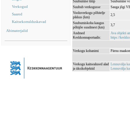
Suubumise tüüp
Suubumine vo
Veekogud
Suubub veekogusse
Sauga jõgi 
Vooluveekogu põhitelje
Saared
2,5
pikkus (km)
Kaitsekorralduskavad
Suubumiskoha kaugus
3,7
põhijõe suudmest (km)
Abimaterjalid
Andmed
Ava objekti 
Keskkonnaportaalis:
https://keskko
Veekogu kohanimi
Pärnu maakond
Veekogu kaitsealused alad
Lennuvälja ka
ja üksikobjektid
Lennuvälja k