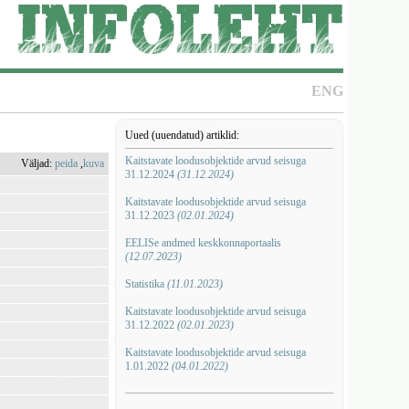
ENG
Uued (uuendatud) artiklid:
Kaitstavate loodusobjektide arvud seisuga
Väljad:
peida
,
kuva
31.12.2024
(31.12.2024)
Kaitstavate loodusobjektide arvud seisuga
31.12.2023
(02.01.2024)
EELISe andmed keskkonnaportaalis
(12.07.2023)
Statistika
(11.01.2023)
Kaitstavate loodusobjektide arvud seisuga
31.12.2022
(02.01.2023)
Kaitstavate loodusobjektide arvud seisuga
1.01.2022
(04.01.2022)