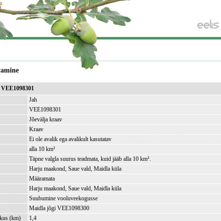
vamine
av VEE1098301
Jah
VEE1098301
Jõevälja kraav
Kraav
Ei ole avalik ega avalikult kasutatav
alla 10 km²
Täpne valgla suurus teadmata, kuid jääb alla 10 km².
Harju maakond, Saue vald, Maidla küla
Määramata
Harju maakond, Saue vald, Maidla küla
Suubumine vooluveekogusse
Maidla jõgi VEE1098300
kkus (km)
1,4