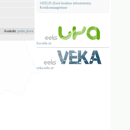
©EELIS (Eesti looduse infosüsteem),
Keskkonnaagentuur
Asukoht:
peida
,
kuva
lva.eelis.ee
veka.eelis.ee