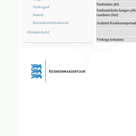
Suubumise järk
Veekogud
Suubumiskoha kaugus põhi
Saared
suudmest (km)
Kaitsekorralduskavad
Andmed Keskkonnaportaal
Abimaterjalid
Veekogu kohanimi