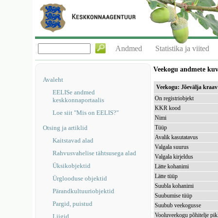
Andmed
Statistika ja viited
Veekogu andmete ku
Avaleht
Veekogu: Jõevälja kra
EELISe andmed
On registriobjekt
keskkonnaportaalis
KKR kood
Loe siit "Mis on EELIS?"
Nimi
Otsing ja artiklid
Tüüp
Avalik kasutatavus
Kaitstavad alad
Valgala suurus
Rahvusvahelise tähtsusega alad
Valgala kirjeldus
Üksikobjektid
Lätte kohanimi
Lätte tüüp
Ürglooduse objektid
Suubla kohanimi
Pärandkultuuriobjektid
Suubumise tüüp
Pargid, puistud
Suubub veekogusse
Vooluveekogu põhitelje pi
Liigid