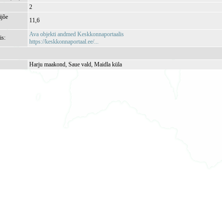
2
jõe
11,6
Ava objekti andmed Keskkonnaportaalis
is:
https://keskkonnaportaal.ee/...
Harju maakond, Saue vald, Maidla küla