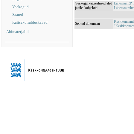
Veekogu kaitsealused alad
Lahemaa RP,
Veekogud
ja üksikobjektid
Lahemaa rah
Saared
Keskkonnamini
Kaitsekorralduskavad
Seotud dokument
"Keskkonnareg
Abimaterjalid