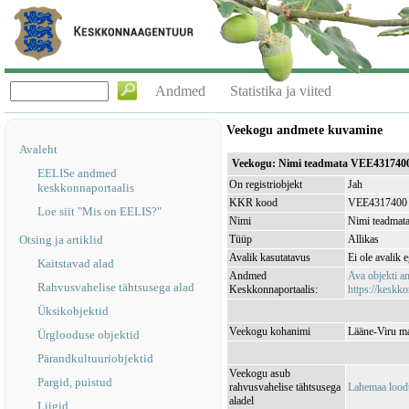
Andmed
Statistika ja viited
Veekogu andmete kuvamine
Avaleht
Veekogu: Nimi teadmata VEE431740
EELISe andmed
On registriobjekt
Jah
keskkonnaportaalis
KKR kood
VEE4317400
Loe siit "Mis on EELIS?"
Nimi
Nimi teadmat
Otsing ja artiklid
Tüüp
Allikas
Avalik kasutatavus
Ei ole avalik 
Kaitstavad alad
Andmed
Ava objekti 
Rahvusvahelise tähtsusega alad
Keskkonnaportaalis:
https://keskko
Üksikobjektid
Veekogu kohanimi
Lääne-Viru ma
Ürglooduse objektid
Pärandkultuuriobjektid
Veekogu asub
Pargid, puistud
rahvusvahelise tähtsusega
Lahemaa lood
aladel
Liigid