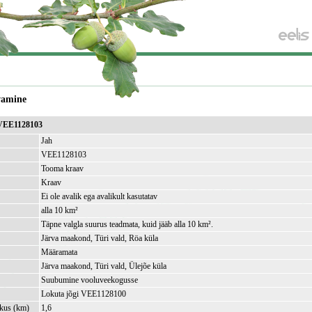
vamine
 VEE1128103
Jah
VEE1128103
Tooma kraav
Kraav
Ei ole avalik ega avalikult kasutatav
alla 10 km²
Täpne valgla suurus teadmata, kuid jääb alla 10 km².
Järva maakond, Türi vald, Röa küla
Määramata
Järva maakond, Türi vald, Ülejõe küla
Suubumine vooluveekogusse
Lokuta jõgi VEE1128100
kkus (km)
1,6