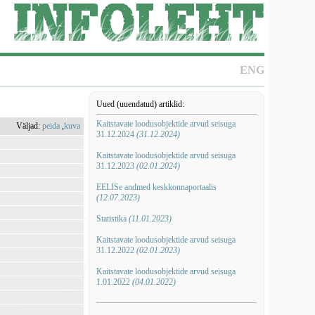
ENG
Uued (uuendatud) artiklid:
Kaitstavate loodusobjektide arvud seisuga
Väljad:
peida
,
kuva
31.12.2024
(31.12.2024)
Kaitstavate loodusobjektide arvud seisuga
31.12.2023
(02.01.2024)
EELISe andmed keskkonnaportaalis
(12.07.2023)
Statistika
(11.01.2023)
Kaitstavate loodusobjektide arvud seisuga
31.12.2022
(02.01.2023)
Kaitstavate loodusobjektide arvud seisuga
1.01.2022
(04.01.2022)