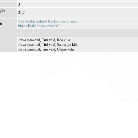
3
jõe
31,7
Ava objekti andmed Keskkonnaportaalis
is:
https://keskkonnaportaal.ee/...
Järva maakond, Türi vald, Röa küla
Järva maakond, Türi vald, Saueaugu küla
Järva maakond, Türi vald, Ülejõe küla