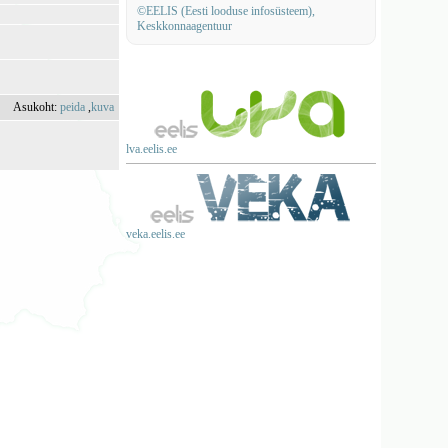
©EELIS (Eesti looduse infosüsteem),
Keskkonnaagentuur
Asukoht:
peida
,
kuva
lva.eelis.ee
veka.eelis.ee