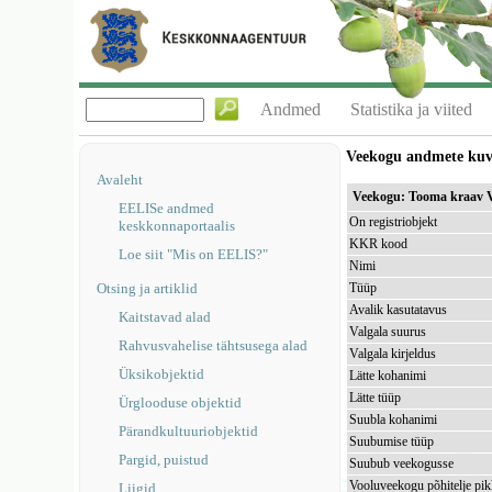
Andmed
Statistika ja viited
Veekogu andmete ku
Avaleht
Veekogu: Tooma kraav
EELISe andmed
On registriobjekt
keskkonnaportaalis
KKR kood
Loe siit "Mis on EELIS?"
Nimi
Otsing ja artiklid
Tüüp
Avalik kasutatavus
Kaitstavad alad
Valgala suurus
Rahvusvahelise tähtsusega alad
Valgala kirjeldus
Üksikobjektid
Lätte kohanimi
Lätte tüüp
Ürglooduse objektid
Suubla kohanimi
Pärandkultuuriobjektid
Suubumise tüüp
Pargid, puistud
Suubub veekogusse
Vooluveekogu põhitelje pi
Liigid