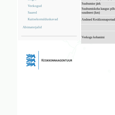
Suubumise järk
Veekogud
Suubumiskoha kaugus põhi
Saared
suudmest (km)
Kaitsekorralduskavad
Andmed Keskkonnaportaal
Abimaterjalid
Veekogu kohanimi