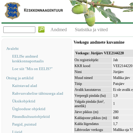
Andmed
Statistika ja viited
Veekogu andmete kuvamine
Avaleht
Veekogu: Jürijärv VEE2144220
EELISe andmed
On registriobjekt
Jah
keskkonnaportaalis
KKR kood
VEE2144220
Loe siit "Mis on EELIS?"
Nimi
Jürijärv
Otsing ja artiklid
Muud nimed
Mallika järv
Tüüp
Paisjärv
Kaitstavad alad
Avalik kasutatavus
Ei ole avalik 
Rahvusvahelise tähtsusega alad
Veepeegli pindala (ha)
1,9
Üksikobjektid
Valgala pindala (km²,
1
ametlik)
Ürglooduse objektid
Järve pikkus (m)
280
Pärandkultuuriobjektid
Kaldajoone pikkus (m)
840
Kalda liigendatus
1,7
Pargid, puistud
Läbivoolav veekogu
Mallika oja 
Liigid