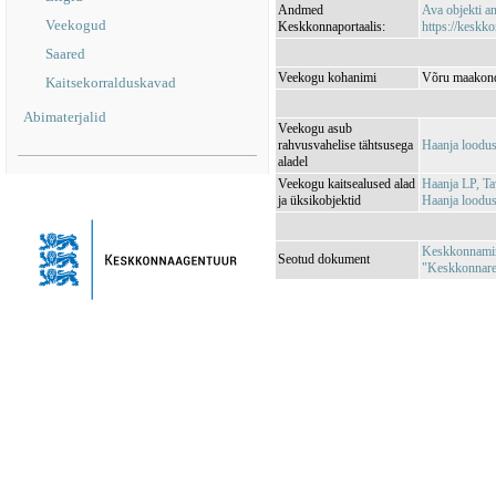
Andmed
Ava objekti 
Veekogud
Keskkonnaportaalis:
https://keskko
Saared
Veekogu kohanimi
Võru maakond
Kaitsekorralduskavad
Abimaterjalid
Veekogu asub
rahvusvahelise tähtsusega
Haanja loodu
aladel
Veekogu kaitsealused alad
Haanja LP, T
ja üksikobjektid
Haanja loodu
Keskkonnamini
Seotud dokument
"Keskkonnareg