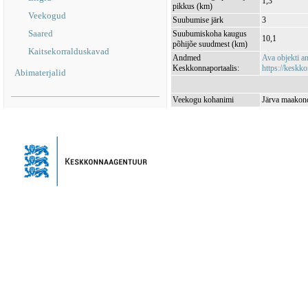
1,3
pikkus (km)
Veekogud
Suubumise järk
3
Saared
Suubumiskoha kaugus
10,1
põhijõe suudmest (km)
Kaitsekorralduskavad
Andmed
Ava objekti 
Keskkonnaportaalis:
https://keskko
Abimaterjalid
Veekogu kohanimi
Järva maakond