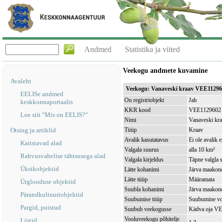
Andmed
Statistika ja viited
Veekogu andmete kuvamine
Avaleht
Veekogu: Vanaveski kraav VEE1129
EELISe andmed
On registriobjekt
Jah
keskkonnaportaalis
KKR kood
VEE1129602
Loe siit "Mis on EELIS?"
Nimi
Vanaveski kr
Otsing ja artiklid
Tüüp
Kraav
Avalik kasutatavus
Ei ole avalik 
Kaitstavad alad
Valgala suurus
alla 10 km²
Rahvusvahelise tähtsusega alad
Valgala kirjeldus
Täpne valgla s
Üksikobjektid
Lätte kohanimi
Järva maakond
Lätte tüüp
Määramata
Ürglooduse objektid
Suubla kohanimi
Järva maakond
Pärandkultuuriobjektid
Suubumise tüüp
Suubumine vo
Pargid, puistud
Suubub veekogusse
Kädva oja V
Vooluveekogu põhitelje
Liigid