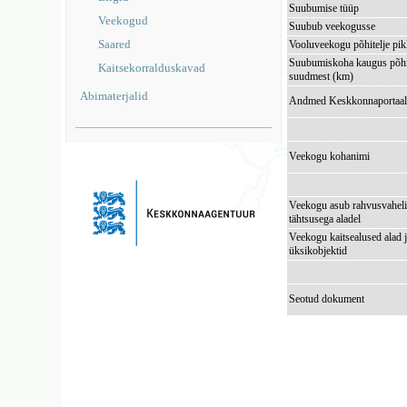
Suubumise tüüp
Veekogud
Suubub veekogusse
Saared
Vooluveekogu põhitelje pi
Suubumiskoha kaugus põhi
Kaitsekorralduskavad
suudmest (km)
Abimaterjalid
Andmed Keskkonnaportaal
Veekogu kohanimi
Veekogu asub rahvusvaheli
tähtsusega aladel
Veekogu kaitsealused alad 
üksikobjektid
Seotud dokument