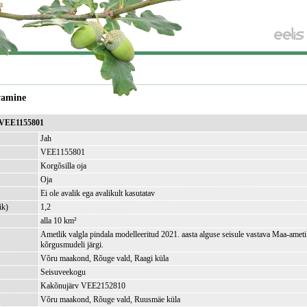
vamine
a VEE1155801
Jah
VEE1155801
Korgõsilla oja
Oja
Ei ole avalik ega avalikult kasutatav
ik)
1,2
alla 10 km²
Ametlik valgla pindala modelleeritud 2021. aasta alguse seisule vastava Maa-amet
kõrgusmudeli järgi.
Võru maakond, Rõuge vald, Raagi küla
Seisuveekogu
Kakõnujärv VEE2152810
Võru maakond, Rõuge vald, Ruusmäe küla