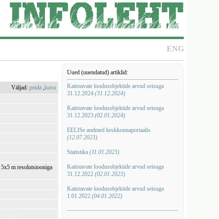
ENG
Uued (uuendatud) artiklid:
Kaitstavate loodusobjektide arvud seisuga
Väljad:
peida
,
kuva
31.12.2024
(31.12.2024)
Kaitstavate loodusobjektide arvud seisuga
31.12.2023
(02.01.2024)
EELISe andmed keskkonnaportaalis
(12.07.2023)
Statistika
(11.01.2023)
Kaitstavate loodusobjektide arvud seisuga
i 5x5 m resolutsiooniga
31.12.2022
(02.01.2023)
Kaitstavate loodusobjektide arvud seisuga
1.01.2022
(04.01.2022)