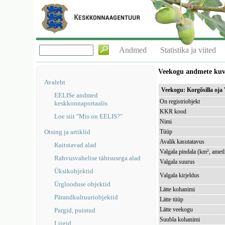
Andmed
Statistika ja viited
Veekogu andmete ku
Avaleht
Veekogu: Korgõsilla oj
EELISe andmed
On registriobjekt
keskkonnaportaalis
KKR kood
Loe siit "Mis on EELIS?"
Nimi
Otsing ja artiklid
Tüüp
Avalik kasutatavus
Kaitstavad alad
Valgala pindala (km², ametl
Rahvusvahelise tähtsusega alad
Valgala suurus
Üksikobjektid
Valgala kirjeldus
Ürglooduse objektid
Lätte kohanimi
Pärandkultuuriobjektid
Lätte tüüp
Lätte veekogu
Pargid, puistud
Suubla kohanimi
Liigid