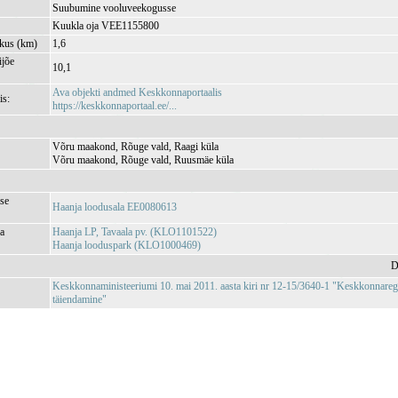
Suubumine vooluveekogusse
Kuukla oja VEE1155800
kkus (km)
1,6
jõe
10,1
Ava objekti andmed Keskkonnaportaalis
is:
https://keskkonnaportaal.ee/...
Võru maakond, Rõuge vald, Raagi küla
Võru maakond, Rõuge vald, Ruusmäe küla
se
Haanja loodusala EE0080613
ja
Haanja LP, Tavaala pv. (KLO1101522)
Haanja looduspark (KLO1000469)
D
Keskkonnaministeeriumi 10. mai 2011. aasta kiri nr 12-15/3640-1 "Keskkonnareg
täiendamine"