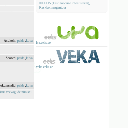
©EELIS (Eesti looduse infosüsteem),
Keskkonnaagentuur
Asukoht:
peida
,
kuva
lva.eelis.ee
Seosed:
peida
,
kuva
veka.eelis.ee
okumendid:
peida
,
kuva
istri veekogude nimistu