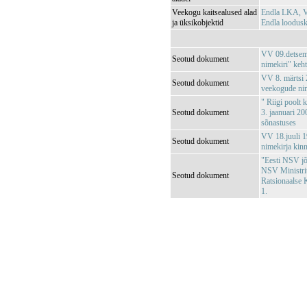
Veekogu kaitsealused alad
Endla LKA, V
ja üksikobjektid
Endla loodus
VV 09.detsemb
Seotud dokument
nimekiri" keh
VV 8. märtsi 2
Seotud dokument
veekogude nim
" Riigi poolt 
Seotud dokument
3. jaanuari 20
sõnastuses
VV 18.juuli 1
Seotud dokument
nimekirja kin
"Eesti NSV jõg
NSV Ministri
Seotud dokument
Ratsionaalse 
1.