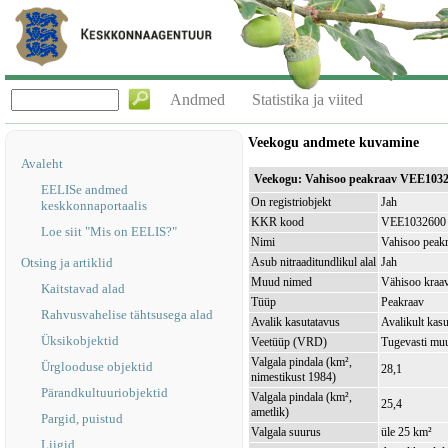
Andmed
Statistika ja viited
Veekogu andmete kuvamine
Avaleht
Veekogu: Vahisoo peakraav VEE103
EELISe andmed
On registriobjekt
Jah
keskkonnaportaalis
KKR kood
VEE1032600
Loe siit "Mis on EELIS?"
Nimi
Vahisoo peak
Otsing ja artiklid
Asub nitraaditundlikul alal
Jah
Muud nimed
Vähisoo kraa
Kaitstavad alad
Tüüp
Peakraav
Rahvusvahelise tähtsusega alad
Avalik kasutatavus
Avalikult kasu
Üksikobjektid
Veetüüp (VRD)
Tugevasti mu
Valgala pindala (km²,
Ürglooduse objektid
28,1
nimestikust 1984)
Pärandkultuuriobjektid
Valgala pindala (km²,
25,4
ametlik)
Pargid, puistud
Valgala suurus
üle 25 km²
Liigid