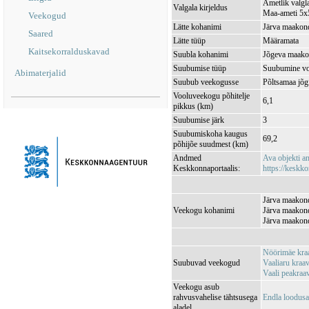
Ametlik valgla
Valgala kirjeldus
Maa-ameti 5x5
Veekogud
Lätte kohanimi
Järva maakond
Saared
Lätte tüüp
Määramata
Kaitsekorralduskavad
Suubla kohanimi
Jõgeva maakon
Suubumise tüüp
Suubumine vo
Abimaterjalid
Suubub veekogusse
Põltsamaa jõ
Vooluveekogu põhitelje
6,1
pikkus (km)
Suubumise järk
3
Suubumiskoha kaugus
69,2
põhijõe suudmest (km)
Andmed
Ava objekti 
Keskkonnaportaalis:
https://keskko
Järva maakond
Veekogu kohanimi
Järva maakond
Järva maakond
Nöörimäe kr
Suubuvad veekogud
Vaaliaru kra
Vaali peakra
Veekogu asub
rahvusvahelise tähtsusega
Endla loodus
aladel