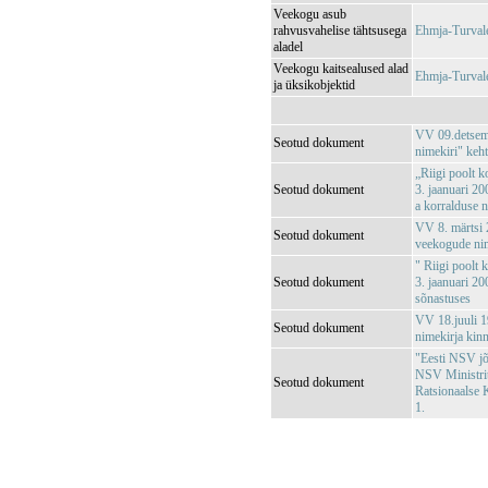
Veekogu asub
rahvusvahelise tähtsusega
Ehmja-Turval
aladel
Veekogu kaitsealused alad
Ehmja-Turval
ja üksikobjektid
VV 09.detsemb
Seotud dokument
nimekiri" keh
„Riigi poolt k
Seotud dokument
3. jaanuari 20
a korralduse 
VV 8. märtsi 2
Seotud dokument
veekogude nim
" Riigi poolt 
Seotud dokument
3. jaanuari 20
sõnastuses
VV 18.juuli 1
Seotud dokument
nimekirja kin
"Eesti NSV jõg
NSV Ministri
Seotud dokument
Ratsionaalse 
1.