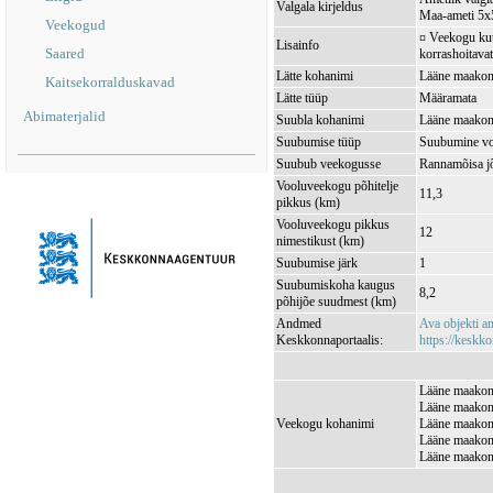
Valgala kirjeldus
Maa-ameti 5x5
Veekogud
¤ Veekogu kuul
Lisainfo
Saared
korrashoitavat
Lätte kohanimi
Lääne maakond
Kaitsekorralduskavad
Lätte tüüp
Määramata
Abimaterjalid
Suubla kohanimi
Lääne maakond
Suubumise tüüp
Suubumine vo
Suubub veekogusse
Rannamõisa 
Vooluveekogu põhitelje
11,3
pikkus (km)
Vooluveekogu pikkus
12
nimestikust (km)
Suubumise järk
1
Suubumiskoha kaugus
8,2
põhijõe suudmest (km)
Andmed
Ava objekti 
Keskkonnaportaalis:
https://keskko
Lääne maakond
Lääne maakond
Veekogu kohanimi
Lääne maakond
Lääne maakond
Lääne maakond