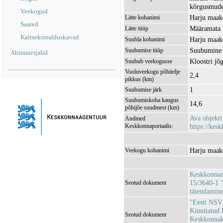
kõrgusmudel
Veekogud
Harju maak
Lätte kohanimi
Saared
Määramata
Lätte tüüp
Kaitsekorralduskavad
Harju maak
Suubla kohanimi
Suubumine 
Suubumise tüüp
Abimaterjalid
Kloostri j
Suubub veekogusse
Vooluveekogu põhitelje
2,4
pikkus (km)
1
Suubumise järk
Suubumiskoha kaugus
14,6
põhijõe suudmest (km)
Ava objekt
Andmed
Keskkonnaportaalis:
https://kesk
Harju maak
Veekogu kohanimi
Keskkonnami
15/3640-1 "
Seotud dokument
täiendamin
"Eesti NSV 
Kinnitatud 
Seotud dokument
Keskkonnaka