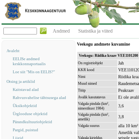
Andmed
Statistika ja viited
Veekogu andmete kuvamine
Avaleht
Veekogu: Riidika kraav VEE1101200
EELISe andmed
Jah
On registriobjekt
keskkonnaportaalis
VEE11012
KKR kood
Loe siit "Mis on EELIS?"
Riidika kra
Nimi
Otsing ja artiklid
Raudemetsa
Muud nimed
Kaitstavad alad
Peakraav
Tüüp
Ei ole avali
Avalik kasutatavus
Rahvusvahelise tähtsusega alad
Valgala pindala (km²,
Üksikobjektid
3,6
nimestikust 1984)
Ürglooduse objektid
Valgala pindala (km²,
3,8
ametlik)
Pärandkultuuriobjektid
alla 10 km²
Valgala suurus
Pargid, puistud
Ametlik val
seisule vas
Liigid
Valgala kirjeldus