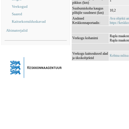
1
pikkus (km)
Veekogud
Suubumiskoha kaugus
10,2
põhijõe suudmest (km)
Saared
Andmed
Ava objekti 
Kaitsekorralduskavad
Keskkonnaportaalis:
https://keskko
Abimaterjalid
Rapla maakond
Veekogu kohanimi
Rapla maakond
Veekogu kaitsealused alad
Kehtna mõisa
ja üksikobjektid