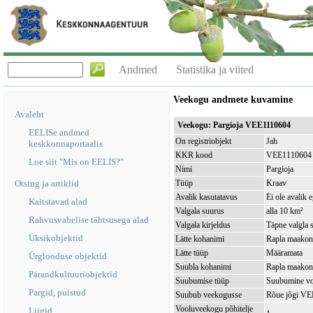
Andmed
Statistika ja viited
Veekogu andmete kuvamine
Avaleht
Veekogu: Pargioja VEE1110604
EELISe andmed
On registriobjekt
Jah
keskkonnaportaalis
KKR kood
VEE1110604
Loe siit "Mis on EELIS?"
Nimi
Pargioja
Otsing ja artiklid
Tüüp
Kraav
Avalik kasutatavus
Ei ole avalik 
Kaitstavad alad
Valgala suurus
alla 10 km²
Rahvusvahelise tähtsusega alad
Valgala kirjeldus
Täpne valgla s
Üksikobjektid
Lätte kohanimi
Rapla maakond
Lätte tüüp
Määramata
Ürglooduse objektid
Suubla kohanimi
Rapla maakond
Pärandkultuuriobjektid
Suubumise tüüp
Suubumine vo
Pargid, puistud
Suubub veekogusse
Rõue jõgi V
Vooluveekogu põhitelje
Liigid